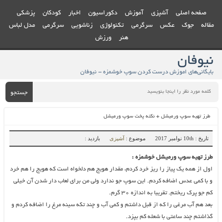
صفحه اصلی
آشپزی
آموزش
دکوراسیون
اخبار
کودکان
پزشکی
مقاله
جوک
عکس
سرگرمی
تکنولوژی
زناشویی
سرگرمی
مدل لباس
هنر
ورزش
نیوفان
بایگانی‌های اموزش درست کردن سوپ خوشمزه - نیوفان
جستجو
طرز تهیه سوپ ورمیشل + نکته پخت سوپ ورمیشل
تاریخ : 10th نوامبر 2017
موضوع :
آشپزی
بازدید :
طرز تهیه سوپ ورمیشل خوشمزه :
اول از همه یک پیاز را ریز خرد کردم، مقدار هویج هم دلخواه است که هویج را هم خرد
و با کمی عدس اضافه کردم. این سوپ جو ندارد ولی من برای لعاب دار شدن آن خیلی
کم جو پرک ریختم. تقریبا به اندازه 30 گرم.
بعد هم آب مرغی را که از قبل داشتم و کمی آب و چند تکه سینه مرغ را اضافه کردم و
گذاشتم چند ساعتی با شعله کم بپزد.