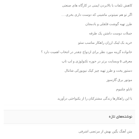
کاهش تلفات با بالابردن ایمنی در کارگاه های صنعتی
اگر تو هم نمیتونی ماشینی که دوست داری بخری….
طرز تهیه گوشت قلقلی و بادمجان
جملات دوست داشتن یک طرفه
خرید بک لینک ارزان راهکار مناسب سئو
خانواده گزینه مورد نظر برای ازدواج چقدر در انتخاب اهمیت دارد ؟
معرفی ۵ وبسایت برتر در حوزه تکنولوژی و لپ تاپ
دستور پخت و طرز تهیه چیز کیک نیویورکی شانتال
موتور برق گازسوز
تابلو چلنیوم
با این راهکارها زندگی مشترکتان را از یکنواختی درآورید
نوشته‌های تازه
متن آهنگ بگین بهش از مرتضی اشرفی