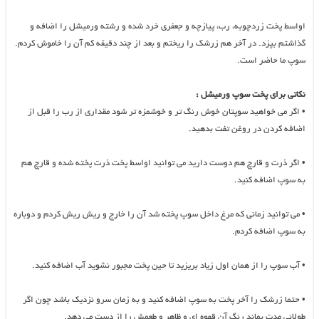
اواسط پخت زردچوبه، رب، پیازچه و جعفری خرد شده و رشته ورمیشل را اضافه و
گذاشتم بپزد. در آخر هم زرشک را ریختم و بعد از چند دقیقه کم آن را خاموش کردم.
سوپ ما حاضر است.
نکاتی برای پخت سوپ ورمیشل :
•
اگر می خواهید سوپتان خوش رنگ تر و خوشمزه تر شود مقداری از رب را قبل از
اضافه کردن در روغن تفت بدهید.
•
اگر ذرت و قارچ هم دوست دارید می توانید اواسط پخت ذرت پخته شده و قارچ هم
به سوپ اضافه کنید.
•
می توانید زمانی که مرغ داخل سوپ پخته شد آن را خارج و ریش ریش کردم و دوباره
به سوپ اضافه کردم.
•
آب سوپ را از همان اول زیاد بریزید تا حین پخت مجبور نشوید آب اضافه کنید.
•
حتما زرشک را آخر پخت به سوپ اضافه کنید و به زمان سرو نزدیک باشد چون اگر
طولانی مدت بماند رنگ آن قهوه ای و ظاهر و طعمش را از دست می دهد.