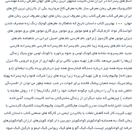
اسم های پسرانه در ایران
مدل کابینت
مشهور ترین رمان های جهان
معرفی رشته مهندسی
الکترونیک
معرفی رمان
معرفی ساز نقاره
معرفی کاخ مروارید یکی از باارزش ترین کاخ های
ایران
معرفی کتاب
معرفی کتاب رمان
معروف ترین رمان های جهان
معروف ترین رمان های
جهان: ۱۰۰ بهترین کتاب داستان تاریخ که شاهکارند
مغزهای کوچک زنگ زده
منصرف شدن
خواستگار
مواد لازم کیک آلو و هلو
موتور برق
موتور برق گازی
موتور های برق
موتور های
دیزلی
موتور های گازسوز ژنراتور
نام فارسی
نام های اصیل ایرانی در شاهنامه
نام های
پسرانه
نام های پسرونه زیبا
نام پسر
نام پسرانه
نام پسرانه فارسی
نام پسرانه فارسی
جدید
نام پسرونه
نشانه های کودک لوس و نحوه برخورد با کودک لوس
نوع سبک زندگی
ژن‌ها را تغییر می‌دهد
نکات طرز تهیه سوپ
نکاتی برای نگهداری از مرغ و خروس
نکا دیزل
هلیله سیاه
همه چیز درباره دستگاه فشارسنج
همه چیز درباره‌ی پرده بکارت تیغه‌ای (دو
سوراخه)
وکیوم
پخت و طرز تهیه کی
پرده زبرا
پرده های زبرا شرکت فتودراپه
پسرانه
پهپاد
پیام تبریک نیمه شعبان
پیامک فاتحه برای اموات در شب جمعه
چطور می توان از افسردگی
خلاص شد و یا آن را درمان کرد
چگونه خجالت خود را کنار بگذاریم؟ ( 12 روش مقابله با
خجالت )
چیزهایی که نباید دیگران از زندگی مشترکتان بدانند
کابینت
کابینت آشپزخانه
کابینت اشپزخانه
کابینت مدرن
کابینت هایگلاس
کابینت وکیوم
کابینت کلاسیک
کاردستی با
چوب کبریت
کار کده
کاهش تلفات با بالابردن ایمنی در کارگاه های صنعتی
کتاب داستان
کتاب
رمان
کمک به همسایه
کوادکوپتر
کوادکوپتر دوربین دار
کواد کوپترهای ارزان
کوادکوپترهای
حرفه ای
کوادکوپتر چیست
کیک
کیک آلو و هلو
کیک ریواس
کیک لیمو و نارگیل
کیک میوه