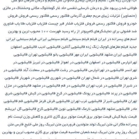
آب آوردن ریه
علل ، علایم و درمان بیماری کاناوان
علل،علایم و درمان سرطان گلو
علل
طولانی شدن پریود
علل و درمان نارسایی تنفسی حاد
غار گومانتوگ، مکانی وحشتناک در مالزی
(+تصاویر)
غزلیات زیبای مریم جعفری آذرمانی
فاکتور رسمی
فاکتور رسمی فروش
فروش
خودرو
فروش فاکتور رسمی
فروش فلزیاب
فشار قبر چیست
فلزیاب
فلزیاب طلا یاب
فناوری
ضد فضولی برای نمایشگرهای کامپیوتر از راه رسید
فهرست ۱۰۰ محبوب ترین و بهترین
اسم های پسرانه در ایران
فیلم
فیلم سینمایی
فیلم سینمایی ایرانی
فیلم سینمایی ایرانی
جدید
فیلم مغزهای کوچک زنگ زده
قالیشویی آنلاین
قالیشویی ادیب
قالیشویی اصفهان
قالیشویی ایران مشهد
قالیشویی ایران مهر
قالیشویی بانو
قالیشویی تهران
قالیشویی
تهرانپارس
قالیشویی در اصفهان
قالیشویی در اهواز
قالیشویی در تبریز
قالیشویی در
تهرانسر
قالیشویی در تهرانپارس
قالیشویی در رشت
قالیشویی در سعادت آباد
قالیشویی در
شرق تهران
قالیشویی در شمال تهران
قالیشویی در شهرری
قالیشویی در شهریار
قالیشویی
در شیراز
قالیشویی در غرب تهران
قالیشویی در قم
قالیشویی در مشهد
قالیشویی در منزل
قالیشویی در پرند
قالیشویی در پونک
قالیشویی در کرج
قالیشویی در کیش
قالیشویی شرق
تهران
قالیشویی شیراز
قالیشویی غرب تهران
قالیشویی فرش قرمز
قالیشویی قم
قالیشویی
مادر
قالیشویی مشهد
قالیشویی نارمک
قالیشویی نوین
قالیشویی کرج
قالیشویی گل ابریشم
قیمت بلیط کیش
قیمت موتور برق
قیمت موتور برق گازی
لاغری و کاهش وزن
لیست نام
پسرانه
ماکارانی
متن تبریک تولد متولدین فروردین
متن تبریک روز ملی خلیج فارس
متن
تبریک روز پدر
متن تبریک نیمه شعبان
محاسبه قیمت موتور برق گازی
محبوب ترین و بهترین