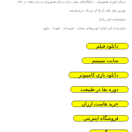
درمان فوری هموروئید – راهکارهای مؤثر برای درمان هموروئید و زخم مقعد در خانه
بهترین هتل های کربلا که نزدیک حرم هستند
مشخصات فنی زانتیا
سایزبندی تایر انواع خودروهای نیسان – هیوندای – هوندا – ولوو
دانلود فیلم
سایت میبینیم
دانلود بازی کامیپوتر
دوره بقا در طبیعت
خرید هاست ارزان
فروشگاه اینترنتی