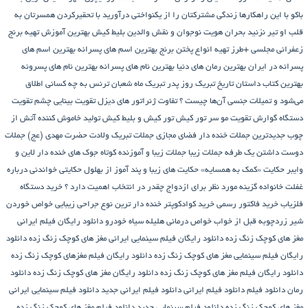
باکو
با این راهکارها زندگی مشترکتان را از یکنواختی درآورید
با تحقیرکردن همسرتان به
قلب او تیر نزنید
بحران هویت نوجوان و نقش والدین
بلیط کیش
بهترین آموزش تهیه برنج
زعفرانی مجلسی +طرز تهیه انواع پختن برنج
بهترین اسم های پسرانه
بهترین اسم های
پسرانه در ایران
بهترین رمان های دنیا
بهترین نام های پسرانه
بهترین نام های پسرونه
بهترین کتاب داستان تاریخ
تبریک روز پدر
تبریک ماه شعبان
ترنس به چه کسانی اطلاق
می‌شود و تمیلات جنسی آن‌ها چیست ؟
تفاوت ژنراتور های دیزل
تقویت بینایی چشم
تقویت
دستگاه گوارش
تقویت مو سر
تور کیش
تور کیش و بلیط کیش
تولید خاموش کننده آتش از
چوب
جدیدترین جملات خنده دار فضای مجازی
جملات تبریک ولادت حضرت مهدی (عج)
جملات
دوست داشتن یک طرفه
جملات زیبا
جملات زیبا و آموزنده کوتاه
جوک های خنده دار لاین و
وایبر
حکایت «کمک به همسایه»
حکایت های زیبا و پند آموز از بهلول
حکایتی خواندنی درباره
غفلت
خانواده گزینه مورد نظر برای ازدواج چقدر در انتخاب اهمیت دارد ؟
خرید دستگاه
فلزیاب
خرید فاکتور رسمی
خرید کوادکوپتر
خنده دار ترین نوع جراحی زیبایی
خواص خوردن
شیر زردچوبه قبل از خواب
خواص درمانی هلیله سیاه
خودرو
دانلود رایگان فیلم ایرانی
مغز های کوچک زنگ زده
دانلود رایگان فیلم سینمایی ایرانی مغز های کوچک زنگ زده
دانلود
رایگان فیلم سینمایی مغز های کوچک زنگ زده
دانلود رایگان فیلم مغزهای کوچک زنگ زده
دانلود رایگان فیلم مغز های کوچک زنگ زده
دانلود رایگان مغز های کوچک زنگ زده
دانلود
رمان
دانلود فیلم
دانلود فیلم ایرانی
دانلود فیلم ایرانی جدید
دانلود فیلم سینمایی ایرانی
مغز های کوچک زنگ زده
دانلود فیلم سینمایی جدید
دانلود فیلم مغز های کوچک زنگ زده