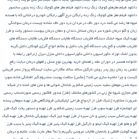
دانلود فیلم مغزهای کوچک زنگ زده
دانلود فیلم مغز های کوچک زنگ زده بدون سانسور
دانلود فیلم مغز های کوچک زنگ زده رایگان
درج آگهی رایگان خودرو
درختانی که با هسته
میوه ها رشد می کنند
درد دور ناف در مردان
درد دور ناف نشانه چیست
درمان سوختگی
زبان و گلو
درمان شوره سر
درمان مسائل دندان و دهان
درمان یبوست
دستور پخت و طرز
تهیه کیک میوه خشک
دستگاه فلزیاب
دستگاه‌ طلایاب
دستگاه‌ فلزیاب طلایاب
دستگاه‌ های
فلزیاب طلایاب و گنج‌ یاب
دستگاه‌ گنج‌ یاب
دلایل و علائم انواع آلرژی کودکان
دلایل گریه
بدون اشک نوزاد
دکوراسیون داخلی
دکوراسیون داخلی منزل
دیزل ژنراتور
رابطه با
خانواده همسر در دوران عقد
راهنمای خرید بهترین نوع عسل
راههای درمان دیابت
رفع
تنفس بد
رمان
روز پدر
روغن نارگیل
سالاد
سالاد ماکارانی
سایت ایستگاه پرواز
سحر قریشی
کیست و چرا حاشیه سازی می کند؟ (عکس)
سلامت پوست
سندروم گیر افتادگی شانه
سوپ
سیاه شدن موهای سفید
سیب زمینی شکم پر
شانتال
شوخی ها و متن های خنده دار شبکه
های مجازی
شیوه مخ زنی در کشورهای مختلف (طنز)
صدور فاکتور رسمی
صورتحساب رسمی
ضرورت مشاوره ژنتیک قبل از ازدواج
طراحی اپلیکیشن فروشگاهی
طرز تهیه سوهان پسته
ای خوشمزه
طرز تهیه سوپ
طرز تهیه سیب زمینی شکم پر
طرز تهیه و دستور پخت کیک
طرز
تهیه پیراشكی سيب زمينی و نان سیردار
طرز تهیه چیز کیک نیویورکی شانتال
طرز تهیه کیک
آلو و هلو
طرز تهیه کیک لیمو و نارگیل
طرز تهیه کیک پنیر
طرز تهیه کیک پنیر با سیب
طرز
تهیه گوشت قلقلی و بادمجان
طلایاب
عروسی بگیریم یا نه؟
عطار مارت
علت، علایم و درمان