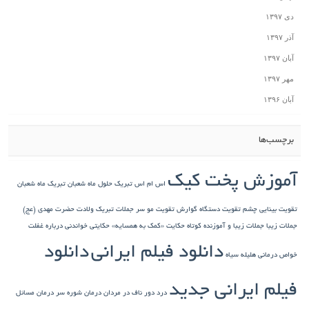
دی ۱۳۹۷
آذر ۱۳۹۷
آبان ۱۳۹۷
مهر ۱۳۹۷
آبان ۱۳۹۶
برچسب‌ها
آموزش پخت کیک
اس ام اس تبریک حلول ماه شعبان
تبریک ماه شعبان
تقویت بینایی چشم
تقویت دستگاه گوارش
تقویت مو سر
جملات تبریک ولادت حضرت مهدی (عج)
جملات زیبا
جملات زیبا و آموزنده کوتاه
حکایت «کمک به همسایه»
حکایتی خواندنی درباره غفلت
دانلود فیلم ایرانی
دانلود
خواص درمانی هلیله سیاه
فیلم ایرانی جدید
درد دور ناف در مردان
درمان شوره سر
درمان مسائل