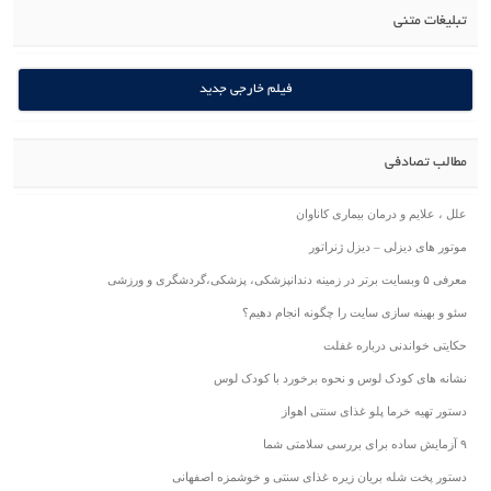
تبلیغات متنی
فیلم خارجی جدید
مطالب تصادفی
علل ، علایم و درمان بیماری کاناوان
موتور های دیزلی – دیزل ژنراتور
معرفی ۵ وبسایت برتر در زمینه دندانپزشکی، پزشکی،گردشگری و ورزشی
سئو و بهینه سازی سایت را چگونه انجام دهیم؟
حکایتی خواندنی درباره غفلت
نشانه های کودک لوس و نحوه برخورد با کودک لوس
دستور تهیه خرما پلو غذای سنتی اهواز
۹ آزمایش ساده برای بررسی سلامتی شما
دستور پخت شله بریان زیره غذای سنتی و خوشمزه اصفهانی