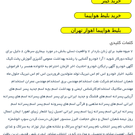
خرید گینر
خرید بلیط هواپیما
بلیط هواپیما اهواز تهران
کلمات کلیدی
7 میوه مفید برای زنان باردار
7 واقعیت تسلی بخش در مورد بیماری سرطان
8 دلیل برای
اینکه دورکار شوید !
آرا خودرو
آشنایی با رشته بهداشت عمومی
آشپزی
آموزش پخت کیک
آگهی خودرو
آگهی رایگان خودرو
احادیث اخر الزمان
احترام به خانواده همسر را فراموش
نکنید
اخبار خودرو
اس ام اس تبریک تولد متولدین فروردین
اس ام اس تبریک حلول ماه
شعبان
استخدام شرکت نفت
استخدام مهندس برق
استخدام مهندس عمران
استخدام
مهندس مکانیک
استخدام کارشناس ایمنی و بهداشت
اسم بچه
اسم جدید پسر
اسم های
آریایی پسرانه
اسم های قشنگ و جدید ایرانی برای پسر
اسم های پسرانه
اسم های پسرانه
ایرانی
اسم های پسرانه مذهبی و قرآنی
اسم های پسرونه
اسم پسر
اسم پسرانه
اسم
پسرانه ایرانی
اسم پسرانه زیبا
اسم پسر ایرانی اصیل زیبا
اشعار زیبای اهورا ایمان
اعمال
روز نیمه شعبان
اعمال و دعای حجامت
البرز سنسور
اموزش درست کردن سوپ خوشمزه
انتخاب نام پسر
انتخاب نام پسرانه
انواع سرلاک و نشانه های نیاز نوزاد به سرلاک و غذای
کمکی
اهمیت مشاوره تحصیلی و مواردی که در انتخاب مشاور
ایچری شهر، قدیمی ترین بافت