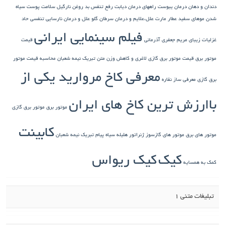
دندان و دهان
درمان یبوست
راههای درمان دیابت
رفع تنفس بد
روغن نارگیل
سلامت پوست
سیاه
شدن موهای سفید
عطار مارت
علل،علایم و درمان سرطان گلو
علل و درمان نارسایی تنفسی حاد
فیلم سینمایی ایرانی
غزلیات زیبای مریم جعفری آذرمانی
قیمت
موتور برق
قیمت موتور برق گازی
لاغری و کاهش وزن
متن تبریک نیمه شعبان
محاسبه قیمت موتور
معرفی کاخ مروارید یکی از
برق گازی
معرفی ساز نقاره
باارزش ترین کاخ های ایران
موتور برق
موتور برق گازی
کابینت
موتور های برق
موتور های گازسوز ژنراتور
هلیله سیاه
پیام تبریک نیمه شعبان
کیک
کیک ریواس
کمک به همسایه
تبلیغات متنی 1