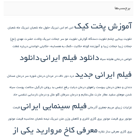
برچسب‌ها
آموزش پخت کیک
اس ام اس تبریک حلول ماه شعبان
تبریک ماه شعبان
تقویت بینایی چشم
تقویت دستگاه گوارش
تقویت مو سر
جملات تبریک ولادت حضرت مهدی (عج)
جملات زیبا
جملات زیبا و آموزنده کوتاه
حکایت «کمک به همسایه»
حکایتی خواندنی درباره غفلت
دانلود فیلم ایرانی
دانلود
خواص درمانی هلیله سیاه
فیلم ایرانی جدید
درد دور ناف در مردان
درمان شوره سر
درمان مسائل
دندان و دهان
درمان یبوست
راههای درمان دیابت
رفع تنفس بد
روغن نارگیل
سلامت پوست
سیاه
شدن موهای سفید
عطار مارت
علل،علایم و درمان سرطان گلو
علل و درمان نارسایی تنفسی حاد
فیلم سینمایی ایرانی
غزلیات زیبای مریم جعفری آذرمانی
قیمت
موتور برق
قیمت موتور برق گازی
لاغری و کاهش وزن
متن تبریک نیمه شعبان
محاسبه قیمت موتور
معرفی کاخ مروارید یکی از
برق گازی
معرفی ساز نقاره