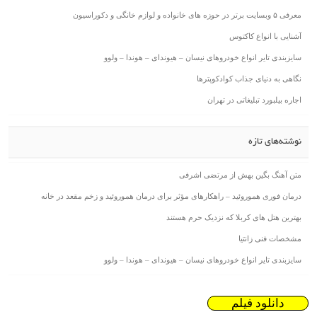
معرفی ۵ وبسایت برتر در حوزه های خانواده و لوازم خانگی و دکوراسیون
آشنایی با انواع کاکتوس
سایزبندی تایر انواع خودروهای نیسان – هیوندای – هوندا – ولوو
نگاهی به دنیای جذاب کوادکوپترها
اجاره بیلبورد تبلیغاتی در تهران
نوشته‌های تازه
متن آهنگ بگین بهش از مرتضی اشرفی
درمان فوری هموروئید – راهکارهای مؤثر برای درمان هموروئید و زخم مقعد در خانه
بهترین هتل های کربلا که نزدیک حرم هستند
مشخصات فنی زانتیا
سایزبندی تایر انواع خودروهای نیسان – هیوندای – هوندا – ولوو
دانلود فیلم