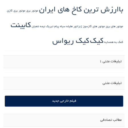
باارزش ترین کاخ های ایران
موتور برق
موتور برق گازی
کابینت
موتور های برق
موتور های گازسوز ژنراتور
هلیله سیاه
پیام تبریک نیمه شعبان
کیک
کیک ریواس
کمک به همسایه
تبلیغات متنی 1
تبلیغات متنی
فیلم خارجی جدید
مطالب تصادفی