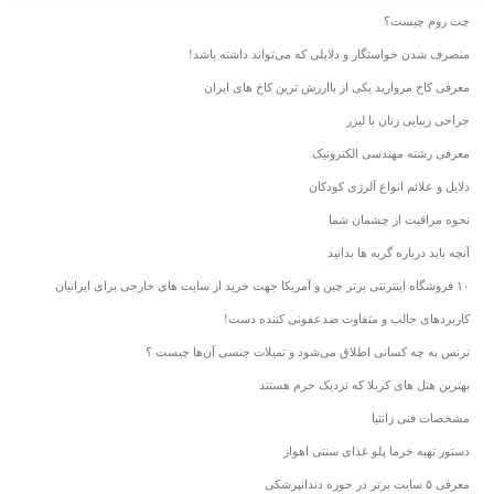
چت روم چیست؟
منصرف شدن خواستگار و دلایلی که می‌تواند داشته باشد!
معرفی کاخ مروارید یکی از باارزش ترین کاخ های ایران
جراحی زیبایی زنان با لیزر
معرفی رشته مهندسی الکترونیک
دلایل و علائم انواع آلرژی کودکان
نحوه مراقبت از چشمان شما
آنچه باید درباره گربه ها بدانید
۱۰ فروشگاه اینترنتی برتر چین و آمریکا جهت خرید از سایت های خارجی برای ایرانیان
کاربردهای جالب و متفاوت ضدعفونی کننده دست!
ترنس به چه کسانی اطلاق می‌شود و تمیلات جنسی آن‌ها چیست ؟
بهترین هتل های کربلا که نزدیک حرم هستند
مشخصات فنی زانتیا
دستور تهیه خرما پلو غذای سنتی اهواز
معرفی ۵ سایت برتر در حوزه دندانپزشکی