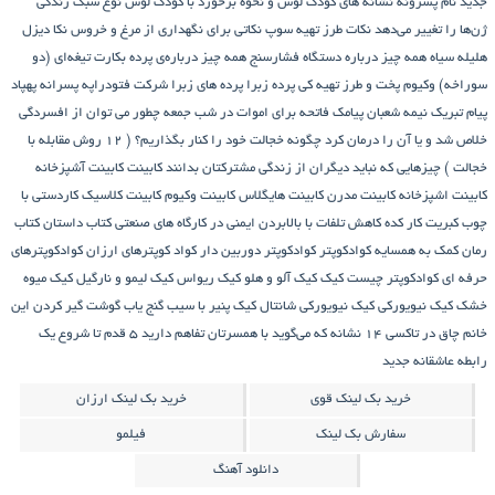
جدید
نام پسرونه
نشانه های کودک لوس و نحوه برخورد با کودک لوس
نوع سبک زندگی
ژن‌ها را تغییر می‌دهد
نکات طرز تهیه سوپ
نکاتی برای نگهداری از مرغ و خروس
نکا دیزل
هلیله سیاه
همه چیز درباره دستگاه فشارسنج
همه چیز درباره‌ی پرده بکارت تیغه‌ای (دو
سوراخه)
وکیوم
پخت و طرز تهیه کی
پرده زبرا
پرده های زبرا شرکت فتودراپه
پسرانه
پهپاد
پیام تبریک نیمه شعبان
پیامک فاتحه برای اموات در شب جمعه
چطور می توان از افسردگی
خلاص شد و یا آن را درمان کرد
چگونه خجالت خود را کنار بگذاریم؟ ( 12 روش مقابله با
خجالت )
چیزهایی که نباید دیگران از زندگی مشترکتان بدانند
کابینت
کابینت آشپزخانه
کابینت اشپزخانه
کابینت مدرن
کابینت هایگلاس
کابینت وکیوم
کابینت کلاسیک
کاردستی با
چوب کبریت
کار کده
کاهش تلفات با بالابردن ایمنی در کارگاه های صنعتی
کتاب داستان
کتاب
رمان
کمک به همسایه
کوادکوپتر
کوادکوپتر دوربین دار
کواد کوپترهای ارزان
کوادکوپترهای
حرفه ای
کوادکوپتر چیست
کیک
کیک آلو و هلو
کیک ریواس
کیک لیمو و نارگیل
کیک میوه
خشک
کیک نیویورکی
کیک نیویورکی شانتال
کیک پنیر با سیب
گنج‌ یاب
گوشت
گیر کردن این
خانم چاق در تاکسی
۱۴ نشانه که می‌گوید با همسرتان تفاهم دارید
۵ قدم تا شروع یک
رابطه عاشقانه جدید
خرید بک لینک قوی
خرید بک لینک ارزان
سفارش بک لینک
فیلمو
دانلود آهنگ