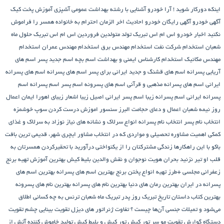
اینکه دورکار شوید !
آرا خودرو
آشنایی با رشته بهداشت عمومی
آشپزی
آموزش پخت کیک
آگهی خودرو
آگهی رایگان خودرو
احادیث اخر الزمان
احترام به خانواده همسر را فراموش
نکنید
اخبار خودرو
اس ام اس تبریک تولد متولدین فروردین
اس ام اس تبریک حلول ماه
شعبان
استخدام شرکت نفت
استخدام مهندس برق
استخدام مهندس عمران
استخدام
مهندس مکانیک
استخدام کارشناس ایمنی و بهداشت
اسم بچه
اسم جدید پسر
اسم های
آریایی پسرانه
اسم های قشنگ و جدید ایرانی برای پسر
اسم های پسرانه
اسم های پسرانه
ایرانی
اسم های پسرانه مذهبی و قرآنی
اسم های پسرونه
اسم پسر
اسم پسرانه
اسم
پسرانه ایرانی
اسم پسرانه زیبا
اسم پسر ایرانی اصیل زیبا
اشعار زیبای اهورا ایمان
اعمال
روز نیمه شعبان
اعمال و دعای حجامت
البرز سنسور
اموزش درست کردن سوپ خوشمزه
انتخاب نام پسر
انتخاب نام پسرانه
انواع سرلاک و نشانه های نیاز نوزاد به سرلاک و غذای
کمکی
اهمیت مشاوره تحصیلی و مواردی که در انتخاب مشاور
ایچری شهر، قدیمی ترین بافت
باکو
با این راهکارها زندگی مشترکتان را از یکنواختی درآورید
با تحقیرکردن همسرتان به
قلب او تیر نزنید
بحران هویت نوجوان و نقش والدین
بلیط کیش
بهترین آموزش تهیه برنج
زعفرانی مجلسی +طرز تهیه انواع پختن برنج
بهترین اسم های پسرانه
بهترین اسم های
پسرانه در ایران
بهترین رمان های دنیا
بهترین نام های پسرانه
بهترین نام های پسرونه
بهترین کتاب داستان تاریخ
تبریک روز پدر
تبریک ماه شعبان
ترنس به چه کسانی اطلاق
می‌شود و تمیلات جنسی آن‌ها چیست ؟
تفاوت ژنراتور های دیزل
تقویت بینایی چشم
تقویت
دستگاه گوارش
تقویت مو سر
تور کیش
تور کیش و بلیط کیش
تولید خاموش کننده آتش از