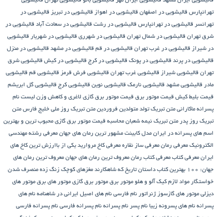
قالیشویی ایران مشهد
قالیشویی ایران مهر
قالیشویی بانو
قالیشویی تهران
قالیشویی
تهرانپارس
قالیشویی در اصفهان
قالیشویی در اهواز
قالیشویی در تبریز
قالیشویی در
تهرانسر
قالیشویی در تهرانپارس
قالیشویی در رشت
قالیشویی در سعادت آباد
قالیشویی در
شرق تهران
قالیشویی در شمال تهران
قالیشویی در شهرری
قالیشویی در شهریار
قالیشویی
در شیراز
قالیشویی در غرب تهران
قالیشویی در قم
قالیشویی در مشهد
قالیشویی در منزل
قالیشویی در پرند
قالیشویی در پونک
قالیشویی در کرج
قالیشویی در کیش
قالیشویی شرق
تهران
قالیشویی شیراز
قالیشویی غرب تهران
قالیشویی فرش قرمز
قالیشویی قم
قالیشویی
مادر
قالیشویی مشهد
قالیشویی نارمک
قالیشویی نوین
قالیشویی کرج
قالیشویی گل ابریشم
قیمت بلیط کیش
قیمت موتور برق
قیمت موتور برق گازی
لاغری و کاهش وزن
لیست نام
پسرانه
ماکارانی
متن تبریک تولد متولدین فروردین
متن تبریک روز ملی خلیج فارس
متن
تبریک روز پدر
متن تبریک نیمه شعبان
محاسبه قیمت موتور برق گازی
محبوب ترین و بهترین
اسم های پسرانه در ایران
مدل کابینت
مشهور ترین رمان های جهان
معرفی رشته مهندسی
الکترونیک
معرفی رمان
معرفی ساز نقاره
معرفی کاخ مروارید یکی از باارزش ترین کاخ های
ایران
معرفی کتاب
معرفی کتاب رمان
معروف ترین رمان های جهان
معروف ترین رمان های
جهان: ۱۰۰ بهترین کتاب داستان تاریخ که شاهکارند
مغزهای کوچک زنگ زده
منصرف شدن
خواستگار
مواد لازم کیک آلو و هلو
موتور برق
موتور برق گازی
موتور های برق
موتور های
دیزلی
موتور های گازسوز ژنراتور
نام فارسی
نام های اصیل ایرانی در شاهنامه
نام های
پسرانه
نام های پسرونه زیبا
نام پسر
نام پسرانه
نام پسرانه فارسی
نام پسرانه فارسی