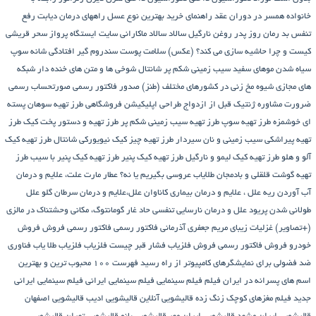
خانواده همسر در دوران عقد
راهنمای خرید بهترین نوع عسل
راههای درمان دیابت
رفع
تنفس بد
رمان
روز پدر
روغن نارگیل
سالاد
سالاد ماکارانی
سایت ایستگاه پرواز
سحر قریشی
کیست و چرا حاشیه سازی می کند؟ (عکس)
سلامت پوست
سندروم گیر افتادگی شانه
سوپ
سیاه شدن موهای سفید
سیب زمینی شکم پر
شانتال
شوخی ها و متن های خنده دار شبکه
های مجازی
شیوه مخ زنی در کشورهای مختلف (طنز)
صدور فاکتور رسمی
صورتحساب رسمی
ضرورت مشاوره ژنتیک قبل از ازدواج
طراحی اپلیکیشن فروشگاهی
طرز تهیه سوهان پسته
ای خوشمزه
طرز تهیه سوپ
طرز تهیه سیب زمینی شکم پر
طرز تهیه و دستور پخت کیک
طرز
تهیه پیراشكی سيب زمينی و نان سیردار
طرز تهیه چیز کیک نیویورکی شانتال
طرز تهیه کیک
آلو و هلو
طرز تهیه کیک لیمو و نارگیل
طرز تهیه کیک پنیر
طرز تهیه کیک پنیر با سیب
طرز
تهیه گوشت قلقلی و بادمجان
طلایاب
عروسی بگیریم یا نه؟
عطار مارت
علت، علایم و درمان
آب آوردن ریه
علل ، علایم و درمان بیماری کاناوان
علل،علایم و درمان سرطان گلو
علل
طولانی شدن پریود
علل و درمان نارسایی تنفسی حاد
غار گومانتوگ، مکانی وحشتناک در مالزی
(+تصاویر)
غزلیات زیبای مریم جعفری آذرمانی
فاکتور رسمی
فاکتور رسمی فروش
فروش
خودرو
فروش فاکتور رسمی
فروش فلزیاب
فشار قبر چیست
فلزیاب
فلزیاب طلا یاب
فناوری
ضد فضولی برای نمایشگرهای کامپیوتر از راه رسید
فهرست ۱۰۰ محبوب ترین و بهترین
اسم های پسرانه در ایران
فیلم
فیلم سینمایی
فیلم سینمایی ایرانی
فیلم سینمایی ایرانی
جدید
فیلم مغزهای کوچک زنگ زده
قالیشویی آنلاین
قالیشویی ادیب
قالیشویی اصفهان