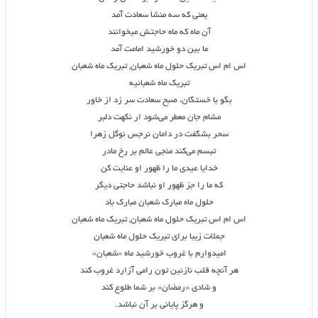
یعنی که سه منشأ سعادت آمد
آن ماه که ماه حاجتش میخوانند
ما بین دو خورشید امامت آمد
اس ام اس تبریک حلول ماه شعبان, تبریک ماه شعبان
تبریک ماه شعبانیه
بگو با خستگان، صبح سعادت سر زد از خاور
مشام جان معطر می‌شود ار نکهت دلبر
سحر بشگفت در دامان نرجس نوگل زهرا
تبسم می‌کند منجی عالم بر رخ مادر
خدایا عیدی ما را ظهور او عنایت کن
که ما را جز ظهور او نباشد حاجتی دیگر
حلول ماه مبارک شعبان مبارک باد
اس ام اس تبریک حلول ماه شعبان, تبریک ماه شعبان
جملات زیبا برای تبریک حلول ماه شعبان
امیدوارم با غروب خورشید ماه «شعبان»
هر آنچه قلب نازنین تون رامی آزارد غروب کند
و شادی «رمضان» بر شما طلوع کند
و هرگز پایانی بر آن نباشد.