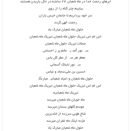
ابرهای رحمت خدا در ماه شعبان ۲۴ ساعته در حال باریدن هستند
بیاییم چتر گناه را از روی
سر خود برداریم تا جانمان خیس باران
رحمت الهی گردد
حلول ماه شعبان مبارک باد
اس ام اس تبریک حلول ماه شعبان, تبریک ماه شعبان
جملات تبریک حلول ماه شعبان
سہ نور آمد بہ عالم پر ز احساس
معطر هر سہ از عطر گل یاس
سہ نور تابناک آسمانی
حسین بن علی،سجاد و عباس
حلول ماه شعبان و اعیاد شعبانیہ مبارڪ
اس ام اس تبریک حلول ماه شعبان, تبریک ماه شعبان
تبریک ماه شعبانیه
ماه خوبان ماه شعبان میرسد
موسم گلهای بستان میرسد
شاخ طوبی سرزده از خلدبرین
مژده اینک ماه غفران میرسد
حلول ماه شعبان مبارک باد