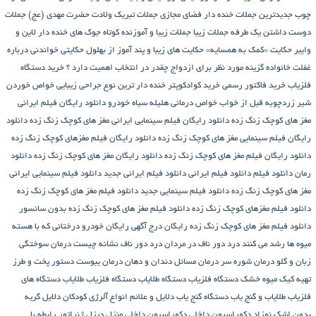
چوب
جدیدترین جملات خنده دار فضای مجازی
جملات تبریک ولادت حضرت مهدی (عج)
جملات
دوست داشتن یک طرفه
جملات زیبا
جملات زیبا و آموزنده کوتاه
جوک های خنده دار لاین و
وایبر
حکایت «کمک به همسایه»
حکایت های زیبا و پند آموز از بهلول
حکایتی خواندنی درباره
غفلت
خانواده گزینه مورد نظر برای ازدواج چقدر در انتخاب اهمیت دارد ؟
خرید دستگاه
فلزیاب
خرید فاکتور رسمی
خرید کوادکوپتر
خنده دار ترین نوع جراحی زیبایی
خواص خوردن
شیر زردچوبه قبل از خواب
خواص درمانی هلیله سیاه
خودرو
دانلود رایگان فیلم ایرانی
مغز های کوچک زنگ زده
دانلود رایگان فیلم سینمایی ایرانی مغز های کوچک زنگ زده
دانلود
رایگان فیلم سینمایی مغز های کوچک زنگ زده
دانلود رایگان فیلم مغزهای کوچک زنگ زده
دانلود رایگان فیلم مغز های کوچک زنگ زده
دانلود رایگان مغز های کوچک زنگ زده
دانلود
رمان
دانلود فیلم
دانلود فیلم ایرانی
دانلود فیلم ایرانی جدید
دانلود فیلم سینمایی ایرانی
مغز های کوچک زنگ زده
دانلود فیلم سینمایی جدید
دانلود فیلم مغز های کوچک زنگ زده
دانلود فیلم مغزهای کوچک زنگ زده
دانلود فیلم مغز های کوچک زنگ زده بدون سانسور
دانلود فیلم مغز های کوچک زنگ زده رایگان
درج آگهی رایگان خودرو
درختانی که با هسته
میوه ها رشد می کنند
درد دور ناف در مردان
درد دور ناف نشانه چیست
درمان سوختگی
زبان و گلو
درمان شوره سر
درمان مسائل دندان و دهان
درمان یبوست
دستور پخت و طرز
تهیه کیک میوه خشک
دستگاه فلزیاب
دستگاه‌ طلایاب
دستگاه‌ فلزیاب طلایاب
دستگاه‌ های
فلزیاب طلایاب و گنج‌ یاب
دستگاه‌ گنج‌ یاب
دلایل و علائم انواع آلرژی کودکان
دلایل گریه
بدون اشک نوزاد
دکوراسیون داخلی
دکوراسیون داخلی منزل
دیزل ژنراتور
رابطه با