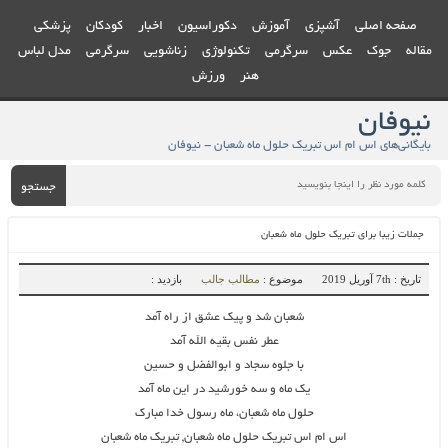
صفحه اصلی
آشپزی
آموزش
دکوراسیون
اخبار
کودکان
پزشکی
مقاله
جوک
عکس
سرگرمی
تکنولوژی
زناشویی
سرگرمی
مدل لباس
هنر
ورزش
نیوفان
بایگانی‌های اس ام اس تبریک حلول ماه شعبان - نیوفان
جستجو
جملات زیبا برای تبریک حلول ماه شعبان
تاریخ : 7th آوریل 2019
موضوع :
مطالب جالب
بازدید :
شعبان شد و پیک عشق از راه آمد
عطر نفس بقیه الله آمد
با جلوه سجاد و ابوالفضل و حسین
یک ماه و سه خورشید در این ماه آمد
حلول ماه شعبان، ماه رسول خدا مبارک
اس ام اس تبریک حلول ماه شعبان, تبریک ماه شعبان