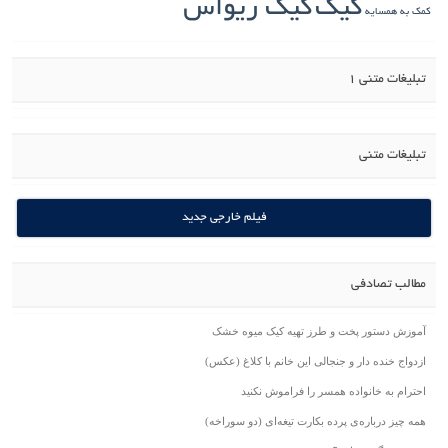
کیک
کیک ریواس
کمک به همسایه
تبلیغات متنی 1
تبلیغات متنی
فیلم خارجی جدید
مطالب تصادفی
آموزش دستور پخت و طرز تهیه کیک میوه خشک
ازدواج خنده دار و جنجالی این خانم با کلاغ (عکس)
احترام به خانواده همسر را فراموش نکنید
همه چیز درباره‌ی پرده بکارت تیغه‌ای (دو سوراخه)