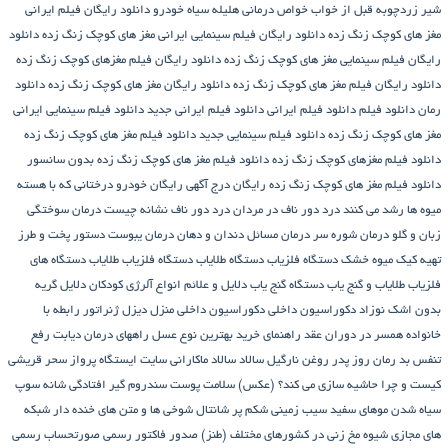
شیر زردچوبه قبل از خواب
خواص درمانی هلیله سیاه
خودرو
دانلود رایگان فیلم ایرانی
مغز های کوچک زنگ زده
دانلود رایگان فیلم سینمایی ایرانی مغز های کوچک زنگ زده
دانلود
رایگان فیلم سینمایی مغز های کوچک زنگ زده
دانلود رایگان فیلم مغزهای کوچک زنگ زده
دانلود رایگان فیلم مغز های کوچک زنگ زده
دانلود رایگان مغز های کوچک زنگ زده
دانلود
رمان
دانلود فیلم
دانلود فیلم ایرانی
دانلود فیلم ایرانی جدید
دانلود فیلم سینمایی ایرانی
مغز های کوچک زنگ زده
دانلود فیلم سینمایی جدید
دانلود فیلم مغز های کوچک زنگ زده
دانلود فیلم مغزهای کوچک زنگ زده
دانلود فیلم مغز های کوچک زنگ زده بدون سانسور
دانلود فیلم مغز های کوچک زنگ زده رایگان
درج آگهی رایگان خودرو
درختانی که با هسته
میوه ها رشد می کنند
درد دور ناف در مردان
درد دور ناف نشانه چیست
درمان سوختگی
زبان و گلو
درمان شوره سر
درمان مسائل دندان و دهان
درمان یبوست
دستور پخت و طرز
تهیه کیک میوه خشک
دستگاه فلزیاب
دستگاه‌ طلایاب
دستگاه‌ فلزیاب طلایاب
دستگاه‌ های
فلزیاب طلایاب و گنج‌ یاب
دستگاه‌ گنج‌ یاب
دلایل و علائم انواع آلرژی کودکان
دلایل گریه
بدون اشک نوزاد
دکوراسیون داخلی
دکوراسیون داخلی منزل
دیزل ژنراتور
رابطه با
خانواده همسر در دوران عقد
راهنمای خرید بهترین نوع عسل
راههای درمان دیابت
رفع
تنفس بد
رمان
روز پدر
روغن نارگیل
سالاد
سالاد ماکارانی
سایت ایستگاه پرواز
سحر قریشی
کیست و چرا حاشیه سازی می کند؟ (عکس)
سلامت پوست
سندروم گیر افتادگی شانه
سوپ
سیاه شدن موهای سفید
سیب زمینی شکم پر
شانتال
شوخی ها و متن های خنده دار شبکه
های مجازی
شیوه مخ زنی در کشورهای مختلف (طنز)
صدور فاکتور رسمی
صورتحساب رسمی