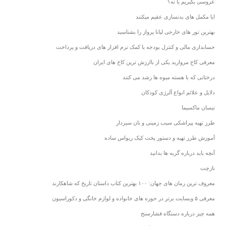
عروسی بگیریم یا نه؟
ایا مکمل های بدنسازی عقیم میکنند
بهترین تور های خارجی لیانا پرواز را بشناسید
حسابداری مالی و کنترل بودجه با کمک نرم افزار های دریافت و پرداخت
معرفی کاخ مروارید یکی از باارزش ترین کاخ های ایران
درختانی که با هسته میوه ها رشد می کنند
دلایل و علائم انواع آلرژی کودکان
نیسان ماکسیما
طرز تهیه پیراشکی سیب زمینی و نان سیردار
آموزش طرز تهیه و دستور پخت کیک ریواس ساده
آنچه باید درباره گربه ها بدانید
نازچت
معروف ترین رمان های جهان: ۱۰۰ بهترین کتاب داستان تاریخ که شاهکارند
معرفی ۵ وبسایت برتر در حوزه های خانواده و لوازم خانگی و دکوراسیون
همه چیز درباره دستگاه فشارسنج