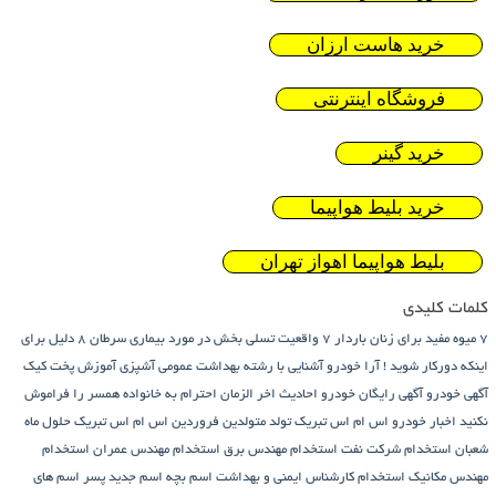
خرید هاست ارزان
فروشگاه اینترنتی
خرید گینر
خرید بلیط هواپیما
بلیط هواپیما اهواز تهران
کلمات کلیدی
7 میوه مفید برای زنان باردار
7 واقعیت تسلی بخش در مورد بیماری سرطان
8 دلیل برای
اینکه دورکار شوید !
آرا خودرو
آشنایی با رشته بهداشت عمومی
آشپزی
آموزش پخت کیک
آگهی خودرو
آگهی رایگان خودرو
احادیث اخر الزمان
احترام به خانواده همسر را فراموش
نکنید
اخبار خودرو
اس ام اس تبریک تولد متولدین فروردین
اس ام اس تبریک حلول ماه
شعبان
استخدام شرکت نفت
استخدام مهندس برق
استخدام مهندس عمران
استخدام
مهندس مکانیک
استخدام کارشناس ایمنی و بهداشت
اسم بچه
اسم جدید پسر
اسم های