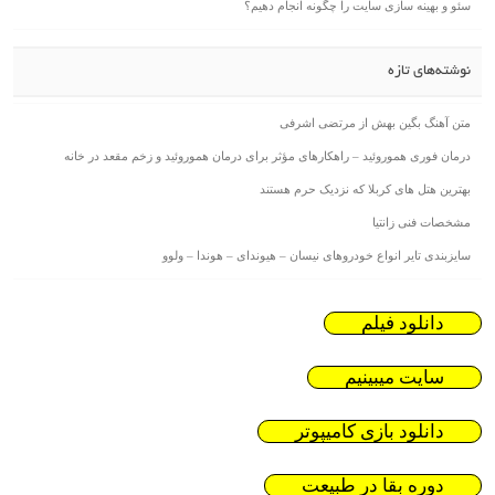
سئو و بهینه سازی سایت را چگونه انجام دهیم؟
نوشته‌های تازه
متن آهنگ بگین بهش از مرتضی اشرفی
درمان فوری هموروئید – راهکارهای مؤثر برای درمان هموروئید و زخم مقعد در خانه
بهترین هتل های کربلا که نزدیک حرم هستند
مشخصات فنی زانتیا
سایزبندی تایر انواع خودروهای نیسان – هیوندای – هوندا – ولوو
دانلود فیلم
سایت میبینیم
دانلود بازی کامیپوتر
دوره بقا در طبیعت