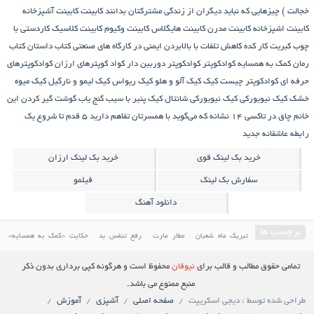
خجالت )
چیزهایی که نباید دیگران از زندگی مشترکتان بدانند
کابینت
کابینت آشپزخانه
کابینت اشپزخانه
کابینت مدرن
کابینت هایگلاس
کابینت وکیوم
کابینت کلاسیک
کاردستی با
چوب کبریت
کار کده
کاهش تلفات با بالابردن ایمنی در کارگاه های صنعتی
کتاب داستان
کتاب
رمان
کمک به همسایه
کوادکوپتر
کوادکوپتر دوربین دار
کواد کوپترهای ارزان
کوادکوپترهای
حرفه ای
کوادکوپتر چیست
کیک
کیک آلو و هلو
کیک ریواس
کیک لیمو و نارگیل
کیک میوه
خشک
کیک نیویورکی
کیک نیویورکی شانتال
کیک پنیر با سیب
گنج‌ یاب
گوشت
گیر کردن این
خانم چاق در تاکسی
۱۴ نشانه که می‌گوید با همسرتان تفاهم دارید
۵ قدم تا شروع یک
رابطه عاشقانه جدید
خرید بک لینک قوی
خرید بک لینک ارزان
سفارش بک لینک
فیلمو
دانلود آهنگ
برچسب ها
تبریک ماه شعبان
عطار مارت
رفع تنفس بد
حکایت «کمک به همسایه»
درمان مسائل دندان و دهان
کمک به همسایه
حکایتی خواندنی درباره غفلت
آموزش پخت کیک
تمامی حقوق مطالب و قالب برای
نیوفان
محفوظ است و هرگونه کپی برداری بدون ذکر
دانلود فیلم ایرانی
کابینت
فیلم سینمایی ایرانی
معرفی کاخ مروارید یکی از باارزش ترین کاخ های
منبع ممنوع می باشد.
طراحی شده توسط : دیجی اسکریپت
صفحه اصلی
آشپزی
آموزش
ایران
دانلود فیلم ایرانی جدید
کیک ریواس
کیک