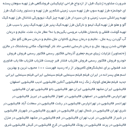
ضرورت مشاوره ژنتیک قبل از ازدواج
طراحی اپلیکیشن فروشگاهی
طرز تهیه سوهان پسته
ای خوشمزه
طرز تهیه سوپ
طرز تهیه سیب زمینی شکم پر
طرز تهیه و دستور پخت کیک
طرز
تهیه پیراشكی سيب زمينی و نان سیردار
طرز تهیه چیز کیک نیویورکی شانتال
طرز تهیه کیک
آلو و هلو
طرز تهیه کیک لیمو و نارگیل
طرز تهیه کیک پنیر
طرز تهیه کیک پنیر با سیب
طرز
تهیه گوشت قلقلی و بادمجان
طلایاب
عروسی بگیریم یا نه؟
عطار مارت
علت، علایم و درمان
آب آوردن ریه
علل ، علایم و درمان بیماری کاناوان
علل،علایم و درمان سرطان گلو
علل
طولانی شدن پریود
علل و درمان نارسایی تنفسی حاد
غار گومانتوگ، مکانی وحشتناک در مالزی
(+تصاویر)
غزلیات زیبای مریم جعفری آذرمانی
فاکتور رسمی
فاکتور رسمی فروش
فروش
خودرو
فروش فاکتور رسمی
فروش فلزیاب
فشار قبر چیست
فلزیاب
فلزیاب طلا یاب
فناوری
ضد فضولی برای نمایشگرهای کامپیوتر از راه رسید
فهرست ۱۰۰ محبوب ترین و بهترین
اسم های پسرانه در ایران
فیلم
فیلم سینمایی
فیلم سینمایی ایرانی
فیلم سینمایی ایرانی
جدید
فیلم مغزهای کوچک زنگ زده
قالیشویی آنلاین
قالیشویی ادیب
قالیشویی اصفهان
قالیشویی ایران مشهد
قالیشویی ایران مهر
قالیشویی بانو
قالیشویی تهران
قالیشویی
تهرانپارس
قالیشویی در اصفهان
قالیشویی در اهواز
قالیشویی در تبریز
قالیشویی در
تهرانسر
قالیشویی در تهرانپارس
قالیشویی در رشت
قالیشویی در سعادت آباد
قالیشویی در
شرق تهران
قالیشویی در شمال تهران
قالیشویی در شهرری
قالیشویی در شهریار
قالیشویی
در شیراز
قالیشویی در غرب تهران
قالیشویی در قم
قالیشویی در مشهد
قالیشویی در منزل
قالیشویی در پرند
قالیشویی در پونک
قالیشویی در کرج
قالیشویی در کیش
قالیشویی شرق