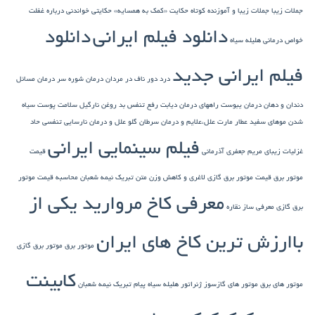
جملات زیبا
جملات زیبا و آموزنده کوتاه
حکایت «کمک به همسایه»
حکایتی خواندنی درباره غفلت
دانلود فیلم ایرانی
دانلود
خواص درمانی هلیله سیاه
فیلم ایرانی جدید
درد دور ناف در مردان
درمان شوره سر
درمان مسائل
دندان و دهان
درمان یبوست
راههای درمان دیابت
رفع تنفس بد
روغن نارگیل
سلامت پوست
سیاه
شدن موهای سفید
عطار مارت
علل،علایم و درمان سرطان گلو
علل و درمان نارسایی تنفسی حاد
فیلم سینمایی ایرانی
غزلیات زیبای مریم جعفری آذرمانی
قیمت
موتور برق
قیمت موتور برق گازی
لاغری و کاهش وزن
متن تبریک نیمه شعبان
محاسبه قیمت موتور
معرفی کاخ مروارید یکی از
برق گازی
معرفی ساز نقاره
باارزش ترین کاخ های ایران
موتور برق
موتور برق گازی
کابینت
موتور های برق
موتور های گازسوز ژنراتور
هلیله سیاه
پیام تبریک نیمه شعبان