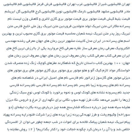
تهران
قالیشویی شیراز
قالیشویی غرب تهران
قالیشویی فرش قرمز
قالیشویی قم
قالیشویی
مادر
قالیشویی مشهد
قالیشویی نارمک
قالیشویی نوین
قالیشویی کرج
قالیشویی گل ابریشم
قیمت بلیط کیش
قیمت موتور برق
قیمت موتور برق گازی
لاغری و کاهش وزن
لیست نام
پسرانه
ماکارانی
متن تبریک تولد متولدین فروردین
متن تبریک روز ملی خلیج فارس
متن
تبریک روز پدر
متن تبریک نیمه شعبان
محاسبه قیمت موتور برق گازی
محبوب ترین و بهترین
اسم های پسرانه در ایران
مدل کابینت
مشهور ترین رمان های جهان
معرفی رشته مهندسی
الکترونیک
معرفی رمان
معرفی ساز نقاره
معرفی کاخ مروارید یکی از باارزش ترین کاخ های
ایران
معرفی کتاب
معرفی کتاب رمان
معروف ترین رمان های جهان
معروف ترین رمان های
جهان: ۱۰۰ بهترین کتاب داستان تاریخ که شاهکارند
مغزهای کوچک زنگ زده
منصرف شدن
خواستگار
مواد لازم کیک آلو و هلو
موتور برق
موتور برق گازی
موتور های برق
موتور های
دیزلی
موتور های گازسوز ژنراتور
نام فارسی
نام های اصیل ایرانی در شاهنامه
نام های
پسرانه
نام های پسرونه زیبا
نام پسر
نام پسرانه
نام پسرانه فارسی
نام پسرانه فارسی
جدید
نام پسرونه
نشانه های کودک لوس و نحوه برخورد با کودک لوس
نوع سبک زندگی
ژن‌ها را تغییر می‌دهد
نکات طرز تهیه سوپ
نکاتی برای نگهداری از مرغ و خروس
نکا دیزل
هلیله سیاه
همه چیز درباره دستگاه فشارسنج
همه چیز درباره‌ی پرده بکارت تیغه‌ای (دو
سوراخه)
وکیوم
پخت و طرز تهیه کی
پرده زبرا
پرده های زبرا شرکت فتودراپه
پسرانه
پهپاد
پیام تبریک نیمه شعبان
پیامک فاتحه برای اموات در شب جمعه
چطور می توان از افسردگی
خلاص شد و یا آن را درمان کرد
چگونه خجالت خود را کنار بگذاریم؟ ( 12 روش مقابله با