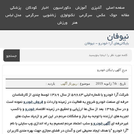
صفحه اصلی
آشپزی
آموزش
دکوراسیون
اخبار
کودکان
پزشکی
مقاله
جوک
عکس
سرگرمی
تکنولوژی
زناشویی
سرگرمی
مدل لباس
هنر
ورزش
نیوفان
بایگانی‌های آرا خودرو - نیوفان
جستجو
درج آگهی رایگان خودرو
تاریخ : 7th ژانویه 2019
موضوع :
رپورتاژ آگهی
بازدید :
شرکت
آرا خودرو با شماره ثبتی ۵۹۶۸۳ از سال ۱۳۸۹ توسط چندی از کارشناسان
حرفه ای صنعت خودرو شروع به فعالیت در زمینه واردات و
فروش خودرو
نموده است
و در سال ۱۳۹۵ بعد از سال ها ارزیابی و تحقیق در زمینه اقتصاد
خودرو
و با کسب
تجربه های ارزنده با توجه به نیاز و مشکلات مردم در این امر و ازدیاد سایت های
غیرحرفه ای
آگهی خودرو
و سلب اعتماد مردم تصمیم به راه اندازی وب سایتی با نام
“آرا خودرو “با هدف ایجاد محیطی امن و آسان در فضای مجازی جهت بهره مندی کاربران