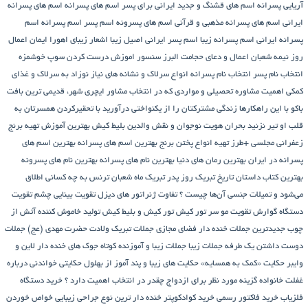
آریایی پسرانه
اسم های قشنگ و جدید ایرانی برای پسر
اسم های پسرانه
اسم های پسرانه
ایرانی
اسم های پسرانه مذهبی و قرآنی
اسم های پسرونه
اسم پسر
اسم پسرانه
اسم
پسرانه ایرانی
اسم پسرانه زیبا
اسم پسر ایرانی اصیل زیبا
اشعار زیبای اهورا ایمان
اعمال
روز نیمه شعبان
اعمال و دعای حجامت
البرز سنسور
اموزش درست کردن سوپ خوشمزه
انتخاب نام پسر
انتخاب نام پسرانه
انواع سرلاک و نشانه های نیاز نوزاد به سرلاک و غذای
کمکی
اهمیت مشاوره تحصیلی و مواردی که در انتخاب مشاور
ایچری شهر، قدیمی ترین بافت
باکو
با این راهکارها زندگی مشترکتان را از یکنواختی درآورید
با تحقیرکردن همسرتان به
قلب او تیر نزنید
بحران هویت نوجوان و نقش والدین
بلیط کیش
بهترین آموزش تهیه برنج
زعفرانی مجلسی +طرز تهیه انواع پختن برنج
بهترین اسم های پسرانه
بهترین اسم های
پسرانه در ایران
بهترین رمان های دنیا
بهترین نام های پسرانه
بهترین نام های پسرونه
بهترین کتاب داستان تاریخ
تبریک روز پدر
تبریک ماه شعبان
ترنس به چه کسانی اطلاق
می‌شود و تمیلات جنسی آن‌ها چیست ؟
تفاوت ژنراتور های دیزل
تقویت بینایی چشم
تقویت
دستگاه گوارش
تقویت مو سر
تور کیش
تور کیش و بلیط کیش
تولید خاموش کننده آتش از
چوب
جدیدترین جملات خنده دار فضای مجازی
جملات تبریک ولادت حضرت مهدی (عج)
جملات
دوست داشتن یک طرفه
جملات زیبا
جملات زیبا و آموزنده کوتاه
جوک های خنده دار لاین و
وایبر
حکایت «کمک به همسایه»
حکایت های زیبا و پند آموز از بهلول
حکایتی خواندنی درباره
غفلت
خانواده گزینه مورد نظر برای ازدواج چقدر در انتخاب اهمیت دارد ؟
خرید دستگاه
فلزیاب
خرید فاکتور رسمی
خرید کوادکوپتر
خنده دار ترین نوع جراحی زیبایی
خواص خوردن