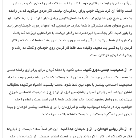
می‌گیرد یا می‌خواهد بدرفتاری خود با شما را توجیه کند، این را جدی بگیرید. ممکن
است واقعاً آن فرد شریک خوبی برای زندگی‌تان نباشد. اگر مردی می‌گوید که در رابطه
به دنبال هیچ چیز جدی‌ای نیست یا به فضای تنهایی زیادی نیاز دارد، او را رها کنید. او
به هیچ عنوان هدف مشترکی با شما ندارد. حرف‌هایی که آدمها درمورد خودشان می‌زنند
را باور کنید. اگر بچگانه یا غیرمحترمانه رفتار می‌کنند یا حرف‌هایی می‌زنند که باعث
رنجش‌خاطر شما می‌شود، از آن رابطه بیرون بیایید. این وظیفه شما نیست که رفتار
کردن را به کسی یاد دهید. وظیفه شما فقط کار کردن روی خودتان و کمک به رشد و
پیشرفت فردی خودتان است.
۳. از صمیمیت جنسی دوری کنید.
سعی نکنید با عجله کردن برای برقراری رابطه‌جنسی
به صمیمیت احساسی برسید. اگر به این امید هستید که یک رابطه جنسی موجب ایجاد
صمیمیت احساسی بیشتر یا تعهد بین شما شود، دست بکشید، اشتباه می‌کنید: تحقیقات
نشان می‌دهد که روابطی که با رابطه‌جنسی قبل از ازدواج و صمیمیت احساسی شروع
می‌شوند، به روابطی متعهد تبدیل نخواهند شد. شما با این امید عبث رابطه را جلو
خواهید برد درحالیکه می‌توانید وقت و انرژی‌تان را برای شناخت بیشتر خودتان و پیدا
کردن کسی که آنچه هستید را دوست داشته باشد، صرف کنید.
۴. از نظر روانی خودتان را از والدینتان جدا کنید.
این کار اصلاً ساده نیست. و خیلی‌ها
فکر می‌کنند که این کار را کرده‌اند ولی در واقعیت اینطور نیست. اگر شما بعنوان یک