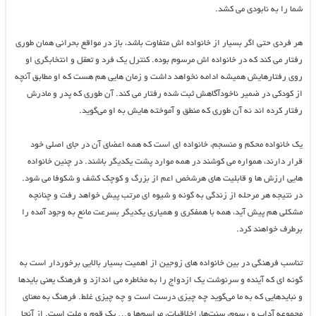
شما را به نابودی می کشد.
هر فردی حتی اگر بسیار از خانواده اش متفاوت باشد، باز در مواقع بحرانی همان طوری
رفتار می کند که در خانواده اش مرسوم بوده. کنترل یک فرد و تعقل و انتخابگری او
روی رفتارهایش همیشه ادامه نخواهد داشت و زمان هایی هم هست که او مطابق آنچه
از کودکی در ضمیر ناخودآگاهش ثبت شده رفتار می کند. آن طوری که پدر و مادرش
رفتار کرده اند نه آن طوری که منطق و آموخته هایش به او می‌گوید.
یک خانواده محکم و منسجم، خانواده ای است که همه اعضای آن در جای اصلی خود
قرار دارند، همواره می کوشند در همه موارد پشت یکدیگر باشند. در چنین خانواده
هایی ارزش ها و قابلیت های هرشخص اعم از بزرگ و کوچک کشف و شکوفا می شود.
در نتیجه هر مرحله از زندگی به گونه و شیوه ای مرتب پیش خواهد رفت و چنانچه
مشکلی هم پیش آید، همه با همفکری و همیاری یکدیگر بسرعت مانع به وجود آمده را
برطرف خواهند کرد.
تناسب فرهنگی در بین خانواده های زوجین از اهمیت بسیار بالایی برخوردار است به
گونه ای که آینده و سرنوشت یک ازدواج را به مخاطره می اندازد و فرهنگ یعنی بایدها
و نبایدهایی که به ما می‌گوید چه چیزی درست است و چه چیزی غلط. فرهنگ به ‌معنای
مجموعه آداب و رسوم، سنت‌ها، اخلاقیات، مراسم‌ها و… یک قوم و ملت است. از آنجا