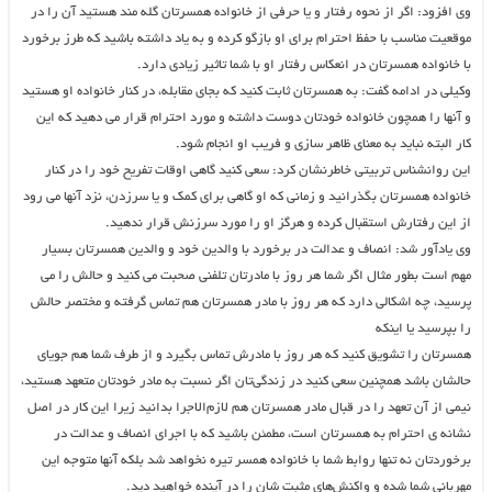
وی افزود: اگر از نحوه رفتار و یا حرفی از خانواده همسرتان گله مند هستید آن را در
موقعیت مناسب با حفظ احترام برای او بازگو کرده و به یاد داشته باشید که طرز برخورد
با خانواده همسرتان در انعکاس رفتار او با شما تاثیر زیادی دارد.
وکیلی در ادامه گفت: به همسرتان ثابت کنید که بجای مقابله، در کنار خانواده او هستید
و آنها را همچون خانواده خودتان دوست داشته و مورد احترام قرار می دهید که این
کار البته نباید به معنای ظاهر سازی و فریب او انجام شود.
این روانشناس تربیتی خاطرنشان کرد: سعی کنید گاهی اوقات تفریح خود را در کنار
خانواده همسرتان بگذرانید و زمانی که او گاهی برای کمک و یا سرزدن، نزد آنها می رود
از این رفتارش استقبال کرده و هرگز او را مورد سرزنش قرار ندهید.
وی یادآور شد: انصاف و عدالت در برخورد با والدین خود و والدین همسرتان بسیار
مهم است بطور مثال اگر شما هر روز با مادرتان تلفنی صحبت می کنید و حالش را می
پرسید، چه اشکالی دارد که هر روز با مادر همسرتان هم تماس گرفته و مختصر حالش
را بپرسید یا اینکه
همسرتان را تشویق کنید که هر روز با مادرش تماس بگیرد و از طرف شما هم جویای
حالشان باشد همچنین سعی کنید در زندگی‌تان اگر نسبت به مادر خودتان متعهد هستید،
نیمی از آن تعهد را در قبال مادر همسرتان هم لازم‌الاجرا بدانید زیرا این کار در اصل
نشانه ی احترام به همسرتان است، مطمئن باشید که با اجرای انصاف و عدالت در
برخوردتان نه تنها روابط شما با خانواده همسر تیره نخواهد شد بلکه آنها متوجه این
مهربانی شما شده و واکنش‌های مثبت شان را در آینده خواهید دید.