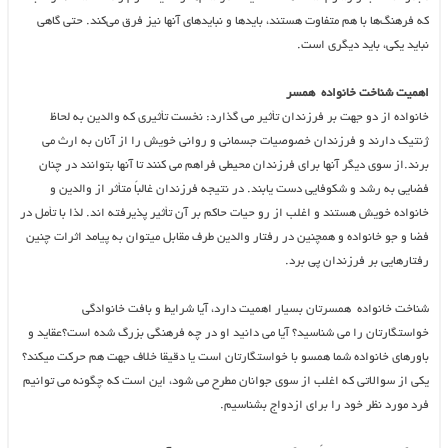
که فرهنگ‌ها با هم متفاوت هستند، بایدها و نبایدهای آنها نیز فرق می‌کند. حتی گاهی
نباید یکی، باید دیگری است.
اهمیت شناخت خانواده همسر
خانواده از دو جهت بر فرزندان تأثیر می گذارد: نخست تأثیری که والدین به لحاظ
ژنتیک دارند و فرزندان خصوصیات جسمانی و روانی خویش را از آنان به ارث می
برند.از سوی دیگر آنها برای فرزندان محیطی فراهم می کنند تا آنها بتوانند در چنان
فضایی به رشد و شکوفایی دست یابند. در نتیجه فرزندان غالباً متأثر از والدین و
خانواده خویش هستند و اغلب از رو حیات حاکم بر آن تأثیر پذیرفته اند. لذا با تأمل در
فضا و جو خانواده و همچنین در رفتار والدین طرف مقابل میتوان به پیامد اثرات چنین
رفتارهایی بر فرزندان پی برد.
شناخت خانواده همسرتان بسیار اهمیت دارد، آیا شرایط و بافت خانوادگی
خواستگارتان را می شناسید؟ آیا می دانید او در چه فرهنگی بزرگ شده است؟عقاید و
باورهای خانواده شما همسو با خواستگارتان است یا دقیقا خلاف جهت هم حرکت میکند؟
یکی از سوالاتی که اغلب از سوی جوانان مطرح می شود، این است که چگونه می توانیم
فرد مورد نظر خود را برای ازدواج بشناسیم.