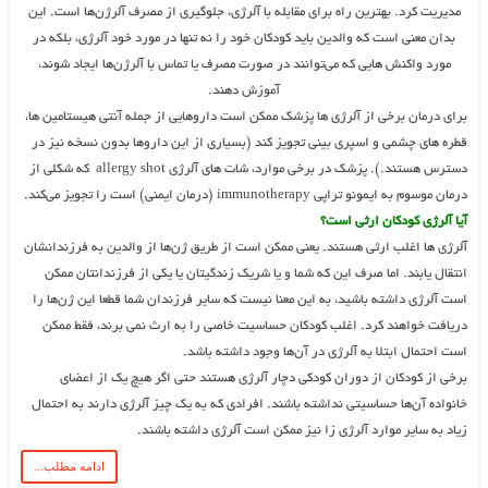
مدیریت کرد. بهترین راه برای مقابله با آلرژی، جلوگیری از مصرف آلرژن‌ها است. این
بدان معنی است که والدین باید کودکان خود را نه تنها در مورد خود آلرژی، بلکه در
مورد واکنش‌ هایی که می‌توانند در صورت مصرف یا تماس با آلرژن‌ها ایجاد شوند،
آموزش دهند.
برای درمان برخی از آلرژی‌ ها پزشک ممکن است داروهایی از جمله آنتی هیستامین ‌ها،
قطره ‌های چشمی و اسپری بینی تجویز کند (بسیاری از این‌ داروها بدون نسخه نیز در
دسترس هستند.). پزشک در برخی موارد، شات ‌های آلرژی allergy shot که شکلی از
درمان موسوم به ایمونو تراپی immunotherapy (درمان ایمنی) است را تجویز می‌کند.
آیا آلرژی کودکان ارثی است؟
آلرژی‌ ها اغلب ارثی هستند. یعنی ممکن است از طریق ژن‌ها از والدین به فرزندانشان
انتقال یابند. اما صرف این که شما و یا شریک زندگیتان یا یکی از فرزندانتان ممکن
است آلرژی داشته باشید، به این معنا نیست که سایر فرزندان شما قطعا این ژن‌ها را
دریافت خواهند کرد. اغلب کودکان حساسیت خاصی را به ارث نمی برند، فقط ممکن
است احتمال ابتلا به آلرژی در آن‌ها وجود داشته باشد.
برخی از کودکان از دوران کودکی دچار آلرژی هستند حتی اگر هیچ یک از اعضای
خانواده آن‌ها حساسیتی نداشته باشند. افرادی که به یک چیز آلرژی دارند به احتمال
زیاد به سایر موارد آلرژی ‌زا نیز ممکن است آلرژی داشته باشند.
ادامه مطلب...