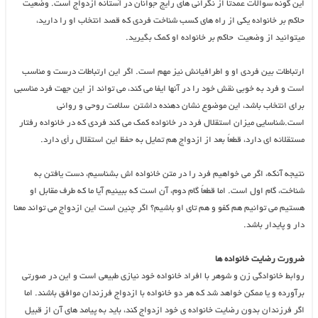
این گونه سوالات عمدتاً از نگرانی های رایج جوانان در آستانه ازدواج است. وضعیت
حاکم بر خانواده یکی از راه های کسب شناخت فردی که قصد انتخاب او را دارید،
میتوانید از وضعیت حاکم بر خانواده او کمک بگیرید.
ارتباطات بین فردی او و اطرافیانش نیز مهم است. اگر این ارتباطات درست و مناسب
است و فرد به خوبی نقش خود را در آنها ایفا می کند، می تواند از این جهت فرد مناسبی
برای انتخاب باشد، این موضوع نشان دهنده داشتن سلامت روحی و روانی
است.شناسایی میزان استقلال فرد در خانواده کمک می کند فردی که در خانواده رفتار
مستقلانه ای دارد، قطعاً بعد از ازدواج هم تمایل به حفظ این استقلال رأی دارد.
نتیجه آنکه، اگر می خواهیم فرد را در متن خانواده اش بشناسیم، دست یافتن به
شناخت، گام اول است. اما قطعاً گام دوم، آن است که ببینیم آیا ما که طرف مقابل او
هستیم می توانیم هم کفو و هم تای او باشیم؟ اگر چنین است این ازدواج می تواند معنا
دار و پایدار باشد.
ضرورت رضایت خانواده ها
روابط خانوادگی زن و شوهر با افراد خانواده خود نیازی طبیعی است و این در صورتی
برآورده و یا ممکن خواهد شد که هر دو خانواده با ازدواج فرزندان موافق باشند. اما
اگر فرزندان بدون رضایت خانواده ی خود ازدواج کند، باید به پیامد های آن از قبیل