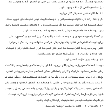
بوسیدن همدیگر، به‌ هم نشان می‌دهند. به‌عبارتی، حتی در لبخندی که به‌ هم می‌زنند
نیز نشانه‌ی خاصی از علاقه وجود دارد.
۱۲. با خانواده‌های همدیگر کنار می‌آیید
اگر واقعا از ته دل خانواده‌ی همسرتان را دوست دارید، خیلی هم نشانه‌ی خوبی است.
البته، همیشه هم این‌طور نیست که اگر کسی همسرش را عاشقانه دوست داشته باشد،
پس لزوما باید خانواده‌ی همسرش را هم به همان اندازه دوست بدارد.
اینکه خانواده‌ی همسرتان را دوست نداشته باشید یک چیز است و اینکه هیچ تلاشی
برای دوست‌داشتن‌شان نکنید یک چیز دیگر. هرکسی خانواده‌ای دارد، مگر در موارد
خاص؛ پس نیازی به گفتن نیست که خانواده‌ی کسی که قرار است باهم ازدواج کنید، تا
زمان دوام رابطه‌تان، در زندگی شما حضور خواهند داشت.
۱۳. رابطه‌تان را تازه نگه می‌دارید
درست است که هرروز سن‌مان بالاتر می‌رود، اما قرار نیست که رابطه‌مان هم با گذشت
زمان سالخورده شود. طراوت و تازگی رابطه‌تان ممکن است در خلال درگیری‌های شغلی،
بچه‌داری و سایر مسئولیت‌های روزمره رنگ ببازد. البته که مسئولیت‌های زندگی مشترک
را نباید نادیده بگیرید، اما درعین‌حال اوقاتی را هم باید به رابطه‌ی خودتان و همسرتان
اختصاص بدهید. حتی یک آغوش گرم در پایان روز کاری می‌تواند حسابی به‌دل بنشیند.
شاید پس از سال‌ها زندگی مشترک احساس کنید که دیگر نیازی به این کارها نیست،
درحالی‌که همیشه باید در حفظ کیفیت رابطه‌تان کوشا باشید.
۱۴. نامزدتان را از فامیل و دوستان پنهان نمی‌کنید