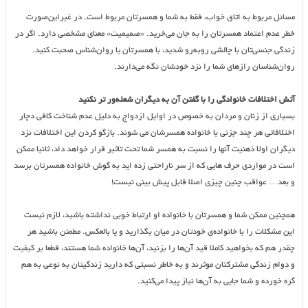
مسائل مربوط به اتاق خواب، فقط به شما و همسرتان مربوط است. در غیراین‌صورت
خطر عدم اعتماد همسرتان را به جان می‌خرید. «صمیمیت» معنای مشخصی دارد. اگر در
زندگی جنسی‌تان با چالشی روبه‌رو شدید، با همسرتان یا روان‌شناس صحبت کنید.
روان‌شناسان رازهای شما را نزد خودشان نگه می‌دارند.
آتش اختلافات خانوادگی را با گفتن آن به دیگران شعله‌ور تر نکنید
بسیاری از زنان و مردان به خصوص در اوایل ازدواج به دلیل عدم شناخت کافی دچار
اختلافاتی هر چند جزئی با خانواده همسرشان می شوند. بازگو کردن این اختلافات نزد
دیگران اولا ذهنیت آنها را نسبت به همسر شما تحت تاثیر قرار خواهد داد، ثانیا ممکن
است در مواردی حرف هایی که از سر ناراحتی زده اید به گوش خانواده همسرتان برسد
و بعد… عواقب چنین چیزی اصلا قابل پیش بینی نیست!
همچنین ممکن شما و همسرتان با خانواده او ارتباط خوبی نداشته باشید، لازم نیست
این مشکلات را با خانواده‌ی خودتان در میان بگذارید و یا بالعکس. مطمئن باشید هر
چقدر هم که بخواهید کاملا قید آن‌ها را بزنید، آن‌ها خانواده شما هستند، قطعا بر کیفیت
و دوام زندگی مشترکتان موثرند و به خاطر نسبتی که دارید زندگیتان به نوعی به هم
گره خورده و شما جایی به آن‌ها نیاز پیدا می‌کنید.