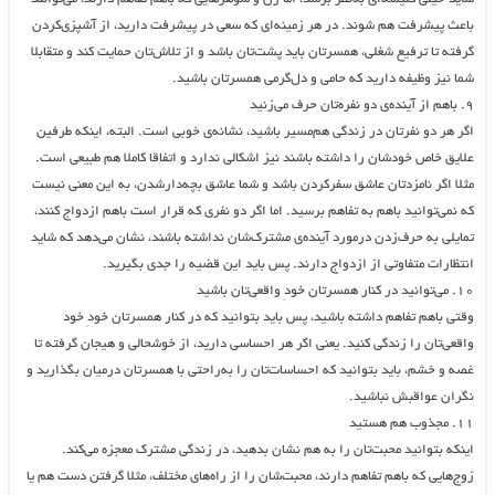
باعث پیشرفت هم شوند. در هر زمینه‌ای که سعی در پیشرفت دارید، از آشپزی‌کردن
گرفته تا ترفیع شغلی، همسرتان باید پشت‌تان باشد و از تلاش‌تان حمایت کند و متقابلا
شما نیز وظیفه دارید که حامی و دل‌گرمی همسرتان باشید.
۹. باهم از آینده‌ی دو نفره‌تان حرف می‌زنید
اگر هر دو نفرتان در زندگی هم‌مسیر باشید، نشانه‌ی خوبی است. البته، اینکه طرفین
علایق خاص خودشان را داشته باشند نیز اشکالی ندارد و اتفاقا کاملا هم طبیعی است.
مثلا اگر نامزدتان عاشق سفرکردن باشد و شما عاشق بچه‌دارشدن، به این معنی نیست
که نمی‌توانید باهم به تفاهم برسید. اما اگر دو نفری که قرار است باهم ازدواج کنند،
تمایلی به حرف‌زدن درمورد آینده‌ی مشترک‌شان نداشته باشند، نشان می‌دهد که شاید
انتظارات متفاوتی از ازدواج دارند. پس باید این قضیه را جدی بگیرید.
۱۰. می‌توانید در کنار همسرتان خودِ واقعی‌تان باشید
وقتی باهم تفاهم داشته باشید، پس باید بتوانید که در کنار همسرتان خودِ خود
واقعی‌تان را زندگی کنید. یعنی اگر هر احساسی دارید، از خوشحالی و هیجان گرفته تا
غصه و خشم، باید بتوانید که احساسات‌تان را به‌راحتی با همسرتان درمیان بگذارید و
نگران عواقبش نباشید.
۱۱. مجذوب هم هستید
اینکه بتوانید محبت‌تان را به‌ هم نشان بدهید، در زندگی مشترک معجزه می‌کند.
زوج‌هایی که باهم تفاهم دارند، محبت‌شان را از راه‌های مختلف، مثلا گرفتن دست هم یا