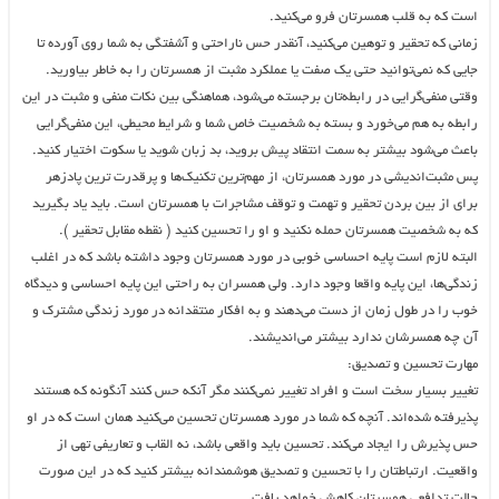
است که به قلب همسرتان فرو می‌کنید.
زمانی که تحقیر و توهین می‌کنید، آنقدر حس ناراحتی و آشفتگی به شما روی آورده تا
جایی که نمی‌توانید حتی یک صفت یا عملکرد مثبت از همسرتان را به خاطر بیاورید.
وقتی منفی‌گرایی در رابطه‌تان برجسته می‌شود، هماهنگی بین نکات منفی و مثبت در این
رابطه به هم می‌خورد و بسته به شخصیت خاص شما و شرایط محیطی، این منفی‌گرایی
باعث می‌شود بیشتر به سمت انتقاد پیش بروید، بد زبان شوید یا سکوت اختیار کنید.
پس مثبت‌اندیشی در مورد همسرتان، از مهم‌ترین تکنیک‌ها و پرقدرت ترین پادزهر
برای از بین بردن تحقیر و تهمت و توقف مشاجرات با همسرتان است. باید یاد بگیرید
که به شخصیت همسرتان حمله نکنید و او را تحسین کنید ( نقطه مقابل تحقیر ).
البته لازم است پایه احساسی خوبی در مورد همسرتان وجود داشته باشد که در اغلب
زندگی‌ها، این پایه واقعا وجود دارد. ولی همسران به راحتی این پایه احساسی و دیدگاه
خوب را در طول زمان از دست می‌دهند و به افکار منتقدانه در مورد زندگی مشترک و
آن چه همسرشان ندارد بیشتر می‌اندیشند.
مهارت تحسین و تصدیق:
تغییر بسیار سخت است و افراد تغییر نمی‌کنند مگر آنکه حس کنند آنگونه که هستند
پذیرفته شده‌اند. آنچه که شما در مورد همسرتان تحسین می‌کنید همان است که در او
حس پذیرش را ایجاد می‌کند. تحسین باید واقعی باشد، نه القاب و تعاریفی تهی از
واقعیت. ارتباطتان را با تحسین و تصدیق هوشمندانه بیشتر کنید که در این صورت
حالت تدافعی همسرتان کاهش خواهد یافت.