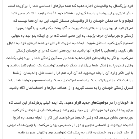
فرد بزرگسال به والدینتان اجازه دهید که همه نیازهای احساسی شما را برآورده کنند،
دیگر انرژی‌ برای روابط و وابستگی‌های عاشقانه خود نگه نخواهید داشت. سعی کنید
کم‌کم و تا حد ممکن خودتان را از والدینتان مستقل کنید. این به آن معنا نیست که
نمی‌توانید از بودن با والدینتان لذت ببرید، با آنها وقت بگذرانید و با آنها درمورد
زندگی و تجربیاتتان حرف بزنید. به این معنی است که: برای اینکه بتوانید به تنهایی
تصمیم گیری کنید مستقل شوید. اینکه به صورت افراطی در همه کارهای خود به دنبال
نظر، تایید، راهنمایی یا اجازه آنها باشید به این معنی است که برای خودتان زندگی
نمی‌کنید. و اگر به والدینتان اجازه دهید همه بار سنگین زندگی شما را بر دوش بکشند،
وقتی فردی پا به زندگی شما می‌گذارد، دیگر نخواهید توانست یک انسان کامل باشید و
با این فکر وارد آن رابطه می‌شوید که آن فرد هم قرار است مثل والدینتان از شما
مراقبت کند به این ترتیب یک رابطه سالم تبدیل به یک رابطه مسموم خواهد شد. باید
کنترل زندگی خودتان را به دست گیرید و از اهداف، نیازها و احساساتتان آگاه باشید.
۵. خودتان را در موقعیت‌های جدید قرار دهید.
یک ایده خیلی پرطرفدار این است که
برای پیدا کردن فرد موردنظر اول باید روی رشد و پیشرفت فردی خودتان کار کنید.
تجربه من نشان می‌دهد که وقتی خانم‌ها می‌خواهند این کار را انجام دهند، به انزوا
کشیده می‌شوند و احساس تنهایی و دور از دسترس بودن می‌کنند. با چنین هدف مبهمی
از «کار کردن روی خودتان» قادر به پیشرفت نخواهید بود و تنهایی هم به بقیه