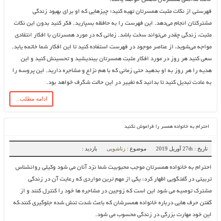
فهرستی از نکات مثبت همسرتان تهیه کنید؛ چیزهایی که او برای بهبود زندگی
مشترکتان انجام می‌دهد. این فهرست را به حافظه بسپارید. فکر کنید بدون این نکات
مثبت، زندگی چقدر می‌تواند سخت باشد. زمانی که در مورد همسرتان با افکار انتقادی
مواجه می‌شوید، از عناصر موجود در فهرست استفاده کنید تا این افکار شما خاتمه یابد.
سعی کنید هر روز در مورد افکار مثبت همسرتان بیندیشید و تحسینش کنید و این
هدیه را هر روز به او بدهید حتی زمانی که با هم نزاع و مشاجره دارید. این پروسه را
به عادت تبدیل کنید تا بدانید که تغییر در این حالت شگرف خواهد بود.
ادامه مطلب...
احترام به خانواده همسر را فراموش نکنید
تاریخ : 27th آوریل 2019
موضوع :
زناشویی
بازدید :
احترام به خانواده همسرتان موجب محبوبیت شما نزد آنان می شود وکیلی روانشناس
تربیتی در گفتگویی اظهار کرد: یکی از مهم ترین مواردی که رعایت آن در زندگی
مشترک توصیه می شود این است که زوجین در مشاجره ها خود را کنترل کنند و از
گفتن حرف هایی درباره خانواده همسرشان که باعث شدت تنش شده جلوگیری کنند،که
این خود مهارت بزرگی در زندگی محسوب می شود.