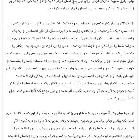
وارد بازی شوید، تمرکزتان را روی این پنج اصل قرار دهید و خواهید دید که به مرور
زمان، شریک‌زندگی مناسب سر راهتان قرار خواهد گرفت.
۱. خودتان را از نظر جنسی و احساسی درک کنید.
اگر هنوز خودتان را از نظر جنسی و
احساسی درک نکرده‌اید، از جایگاهی وابسته و غیرمستقل از نظر احساسی وارد یک
رابطه خواهید شد. ممکن است این امید غیرواقع بینانه را داشته باشید که فردی دیگر
بتواند شما را درک کرده و خوشحالتان کند – حتی وقتی خودتان نمی‌توانید اینکار را
بکنید. اینکه مستقیماً با طرفتان درمورد احساسات و خواسته‌های جنسی‌تان صحبت کنید
خیلی مهم است چون اینکه به این امید باشید که او بتواند احساسات شما را بشناسد و
خودش بفهمد که در رابطه‌جنسی چه می‌خواهید یک فانتزی بیهوده است. ولی قبل از آن
خودتان باید از واکنش‌های احساسی‌تان به آدمها و اتفاقات در زندگی‌تان آگاه شده
باشید. به واکنش‌هایتان توجه کنید و آنها را برچسب‌گذاری کنید. به احساساتتان فکر
کنید و درمورد آن با دیگران صحبت کنید، البته بدون این توقع که آنها سعی کنند حال
شما را بهتر کنند.
۲. حرف‌هایی که آدمها درمورد خودشان می‌زنند و نشان می‌دهند را باور کنید.
کاملاً عادی
است که وقتی جذب یک نفر می‌شوید بخواهید رفتارهای بد آنها را توجیه کنید. اگر
کسی با بی‌احترامی با شما رفتار می‌کند یا باعث ناراحتی‌تان می‌شود، این اطلاعات را
درمورد شخصیت او بگیرید. اگر سعی می‌کنید با کسی حرف بزنید ولی او شما را نادیده