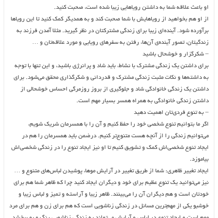
او باعث علاقه شما به داشتن رویاهایی زیبا شده است، صحبت کنید.
از او هم بخواهید از رویاهایش با شما صحبت کند و به همدیگر کمک کنید تا این رویاها
برآورده شود. آینده‌ای زیبا برای زندگی مشترکتان در نظر گیرید. مثلا آمدن فرزند به
زندگیتان، تصور آینده‌ی آن‌ها، رفتن به سفرهای رویایی و مورد علاقه‌تان و …
– شکرگزار و خوشحال باشید
برای داشتن یک زندگی مشترک با نشاط، باید شاد و پرانرژی باشید، و این تنها با توجه
به داشته‌ها و نکات مثبت زندگی مشترک و قدردانی و شکرگذاری محقق می‌شود. برای
داشتن یک زندگی خانوادگی شاد و جلوگیری از بروز روزمرگی احساس خوشحالی از
داشتن زندگی خانوادگی به همراه همسر بسیار مهم است.
– به تنوع فردی‌تان اهمیت دهید
اگر ما بتوانیم تنوع شخصی خود را حفظ کنیم و آن را با همسرمان شریک شویم،
می‌توانیم زندگی را از آنچه هست متنوع‌تر کنیم. درضمن باید همسرمان را هم در
ایجاد تنوع شخصی‌اش کمک و تشویق کنیم تا او نیز ایجاد تنوع را در زندگی شخصی‌اش
بیاموزد.
ایجاد تغییر ظاهری: شما از طریق تغییر در آرایش موها، پوشیدن لباس‌های متنوع و …
نیز می‌توانید یک تنوع عظیم برای خود و دیگران ایجاد کنید چرا که ظاهر شما هم برای
خودتان است و هم دیگران آن را می‌بینند. ظاهر زیبا و آراسته و تمیز و لباس زیبا و
خوشبو یکی از مهم‌ترین مسائل در زندگی زناشویی است که هم برای زن و هم برای مرد
مهم است و ایجاد تنوع در لباس و آرایش می‌تواند به زندگی زناشویی رنگ و بو ببخشد.