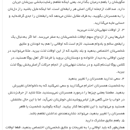
مگویشان را باهم درمیان بگذارند، یعنی اینکه تفاهم رضایت‌بخشی بین‌شان جریان
دارد. صداقت ازجمله ارکان اصلی هر رابطه‌ای است، اما اینکه مایل باشید راز دل‌تان
را به همسرتان بگویید، به طرف مقابل نشان می‌دهد که رابطه‌تان را جدی گرفته‌اید و
حسابی مایه می‌گذارید.
۳. از اوقات تنهایی‌تان لذت می‌برید
خیلی‌ها پس از ازدواج سهم اوقات شخصی‌شان به صفر می‌رسد. اما اگر به‌دنبال یک
رابطه‌ی سالم و بادوام هستید، لازم است که اوقاتی را هم به خودتان و علایق
شخصی‌تان اختصاص بدهید و بلد باشید که از این اوقات لذت ببرید. مثلا می‌توانید در
چنین اوقاتی به دیدار خانواده و دوستان‌تان بروید یا فرضا اگر اهل یوگا هستید، در
کلاس یوگا ثبت‌نام کنید و در ساعات تنهایی‌تان از انجام حرکات آرامش‌بخش یوگا لذت
ببرید.
۴. سعی ندارید همسرتان را تغییر بدهید
به شخصیت همسرتان احترام می‌گذارید و سعی نمی‌کنید که به دلخواه‌تان تغییرش
بدهید. مطمئنا بعضی چیزها را درمورد همسرتان نمی‌پسندید، مثلا شاید از حرف‌زدنش
در خواب یا حتی گاهی طرز لباس‌پوشیدنش خوش‌تان نمی‌آید، اما با این‌ حال عاشقش
هستید و می‌توانید با این تفاوت‌ها کنار بیایید. اینکه بکوشید شخصیت یا ظاهر
همسرتان را تغییر بدهید، می‌تواند نشان‌دهنده‌ی نداشتن تفاهم باشد.
۵. باهم علایق مشترک دارید
همان‌طور که باید اوقاتی را به تفریحات و علایق شخصی‌تان اختصاص بدهید، قطعا اوقات