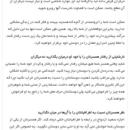
دیگران قرض داده اید یا گرفته اید جزء موارد شخصی است و نیاز نیست دیگران از
آن مطلع باشند. ممکن است با قضاوت نادرست آنها روبرو شوید.
ممکن است شما را ثروتمندتر از آنچه که هستید ببینند و فکر کنند در زندگی مشکلی
ندارید، بنابراین توقعاشان از شما بالا رود. همین طور ممکن است تنها به این دلیل که
درآمد بیشتری دارند خود را بالاتر از شما ببینند و با شما مثل یک زیر دست رفتار کنند.
با حفظ چنین اسراری تعادل را در دوستی خود برقرار خواهید کرد.
نارضایتی از رفتار همسرتان را با خود او درمیان بگذارید نه دیگران
شاید وقتی همسر شما طبق میلتان رفتار نمی کند و یا رفتار و کردار خود شما را عصبانی
می کند، به درددل کردن با دوستان نیاز پیدا کنید. البته کمی غر زدن یا گلایه اشکالی
ندارد، ولی مراقب باشید ذهنیت دوستانتان را نسبت به همسرتان خراب نکنید چرا که
این کار تاثیری ماندگار بر ذهن آنها خواهد داشت. مسلما پس از مدتی شما و شوهرتان
همه چیز را فراموش می کنید ولی دوستانتان حرف های شما را راجع به او فراموش
نخواهند کرد.
نظر همسرتان نسبت به اطرافیانتان را با آن‌ها در میان نگذارید
اجازه ندهید ازدواج در رابطه با اطرافیانتان خللی ایجاد کند. اگر همسرتان از یکی از
دوستان شما خوشش نمی آید به او یا حتی سایر دوستان نگویید. به خصوص اگر این