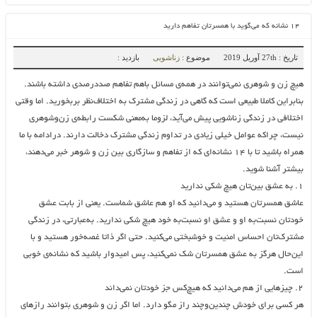
۱۴ نشانه که می‌گوید با همسرتان تفاهم دارید
تاریخ : 27th آوریل 2019
موضوع :
زناشویی
بازدید :
هیچ زن و شوهری نمی‌توانند در همه‌ی مسائل باهم تفاهم صددرصدی داشته باشند.
بنابراین کاملا طبیعی است که گاهی در زندگی مشترک به اختلاف‌‌نظر بربخورید. اما وقتی
اختلافی در زندگی زناشویی پیش می‌آید، لزوما به‌معنی شکست رابطه‌ی زن‌وشوهری
نیست، چراکه عوامل خیلی زیادی در تداوم زندگی مشترک دخالت دارند. درادامه با ما
همراه باشید تا با ۱۴ نشانه‌ای که از تفاهم و سازگاری بین زن و شوهر خبر می‌دهند،
بیشتر آشنا شوید.
۱. به عشق بین‌تان هیچ شکی ندارید
عاشق همسرتان هستید و می‌دانید که او هم عاشق شماست. یعنی از بابت عشق
خودتان نسبت‌به او و عشق او نسبت‌به خود هیچ شکی ندارید. به‌عبارتی، در زندگی
مشترک‌تان احساس امنیت و خوشبختی می‌کنید. حتی اگر ذاتا غصه‌خور هستید و با
این‌حال هرگز به عشق همسرتان شک نمی‌کنید، پس امیدوار باشید که نشانه‌ی خوبی
است.
۲. چیزهایی از هم می‌دانید که هیچ‌کس جز خودتان نمی‌داند
هر کسی برای خودش چندین‌وچند راز مگو دارد. اما اگر زن و شوهری بتوانند رازهای