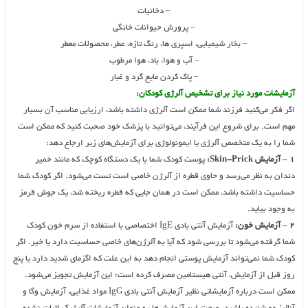
– دخانیات
– پرورش حیوانات خانگی
– بخار شیمیایی، اسپری ها، رنگ تازه، عطر، محصولات معطر
– آب و هوا، باد، هوا مرطوب
– پاک کردن مایع گرد و غبار
آزمایشات مورد نیاز برای تشخیص آلرژی کودکان:
اگر فکر می‌کنید فرزند شما ممکن است آلرژی داشته باشد، ارزیابی مناسب آن بسیار
مهم است. برای شروع این فرآیند، می‌توانید با پزشک خود صحبت کنید که ممکن است
شما را به یک متخصص آلرژی یا ایمونولوژی برای آزمایش‌های زیر ارجاع دهد:
۱ – آزمایش Skin-Prick:
پوست کودک شما با یک دستگاه کوچک که مانند خمیر
دندان به نظر می‌رسد و حاوی قطره از آلرژن خاصی است تست می‌شود. اگر کودک شما
حساسیت داشته باشد، ممکن است در همان جایی که قطره ریخته شد، یک جوش قرمز
به وجود بیاید.
۲ – آزمایش خون:
آزمایش آنتی بادی IgE اختصاصی با استفاده از سرم خون کودک
شما گرفته می‌شود تا بررسی شود که آیا به آلرژن‌های خاصی حساسیت دارد یا خیر. اگر
کودک شما نمی‌تواند آزمایش پوستی انجام دهد به این علت که اگزمای شدید دارد یا پنج
روز قبل از آزمایش، آنتی هیستامین مصرف کرده است؛ این آزمایش تجویز می‌شود.
ممکن است درباره آزمایشاتی نظیر آزمایش آنتی بادی IgG مواد غذایی، آزمایش وگا و