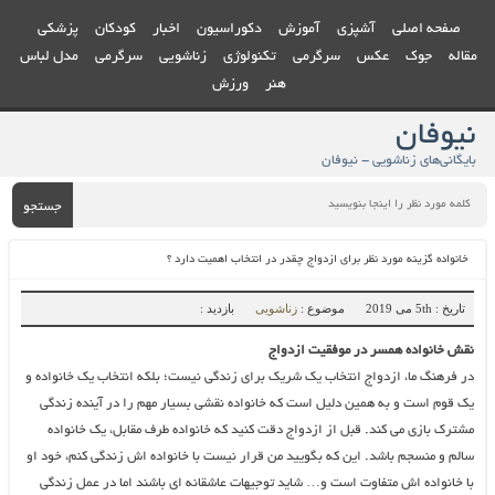
صفحه اصلی
آشپزی
آموزش
دکوراسیون
اخبار
کودکان
پزشکی
مقاله
جوک
عکس
سرگرمی
تکنولوژی
زناشویی
سرگرمی
مدل لباس
هنر
ورزش
نیوفان
بایگانی‌های زناشویی - نیوفان
جستجو
خانواده گزینه مورد نظر برای ازدواج چقدر در انتخاب اهمیت دارد ؟
تاریخ : 5th می 2019
موضوع :
زناشویی
بازدید :
نقش خانواده همسر در موفقیت ازدواج
در فرهنگ ما، ازدواج انتخاب یک شریک برای زندگی نیست؛ بلکه انتخاب یک خانواده و
یک قوم است و به همین دلیل است که خانواده نقشی بسیار مهم را در آینده زندگی
مشترک بازی می کند. قبل از ازدواج دقت کنید که خانواده طرف مقابل، یک خانواده
سالم و منسجم باشد. این که بگویید من قرار نیست با خانواده اش زندگی کنم، خود او
با خانواده اش متفاوت است و… شاید توجیهات عاشقانه ای باشند اما در عمل زندگی