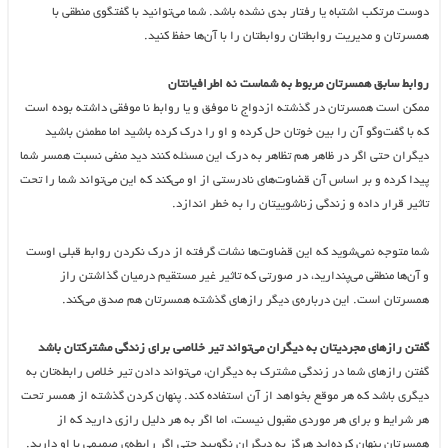
دوست مرتکب اشتباه یا رفتار بدی نشده باشد. شما می‌توانید با گفتگوی منطقی با
همسرتان و مدیریت روابطتان روابطتان را با آن‌ها حفظ کنید.
روابط سابق همسرتان مربوط به شماست نه اطرافیانتان
ممکن است همسرتان در گذشته ازدواج نا موفق و یا روابط نا موفقی داشته بوده است
که با گفت‌وگو آن را بین خوتان حل کرده و او را درک کرده باشید اما مطمئن باشید
دیگران حتی اگر در ظاهر هم تظاهر به درک این مسئله کنند دید منفی نسبت همسر شما
پیدا کرده و بر اساس آن قضاوت‌های نادرستی از او می‌کند که این می‌تواند شما را تحت
تاثیر قرار داده و زندگی زناشوییتان را به خطر اندازد.
شما متوجه نمی‌شوید که این قضاوت‌ها نشات گرفته از درک نکردن روابط قبلی اوست
و آن‌ها منطقی می‌پندارید، در صورتی که تاثیر غیر مستقیم درمیان گذاشتن راز
همسرتان است. این درباره‌ی دیگر رازهای گذشته همسرتان هم صدق می‌کند.
گفتن رازهای مجردیتان به دیگران می‌تواند تیر خلاصی برای زندگی مشترکتان باشد
گفتن رازهای شما در زندگی مشترک به دیگران، می‌تواند دادن تیر خلاص رابطه‌تان به
دیگری باشد که هر موقع بخواهد از آن استفاده کند. پنهان کردن گذشته از همسر تحت
هر شرایط و برای هر موردی مقبول نیست، اما اگر به هر دلیل رازی دارید که از
همسرتان پنهان کرده‌اید هرگز به دیگران نگویید حتی اگر رابطه‌ی صمیمی با او دارید.