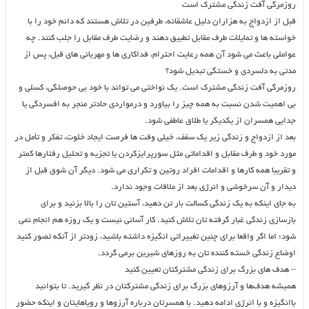
روزمرگی آفت زندگی مشترک است
قبل از ازدواج به هزاران دلیل عاشقانه، طرفین در تلاش هستند که دائم خود را با
خواسته ها و تمایلات طرف مقابل تطبیق دهند و رضایت طرف مقابل را جلب کنند. چه
عواملی باعث می شود آن همه رعایت احترام، فداکاری ها و مهربانی های قبل، پس از
مدتی به دلسردی و خستگی تبدیل شود؟
روزمرگی آفت زندگی مشترک است. یک نواختی می تواند با خود بی حوصلگی، کسلی و
بی اهمیت شدن نسبت به همه چیز را بیاورد و درمواردی حادتر منجر به افسردگی یا
جدایی همسران از یکدیگر یا طلاق عاطفی شود.
بعد از ازدواج و زندگی زیر یک سقف، خیلی وقت ها فرصت ایجاد خلوت، تفکر و تأمل در
مورد خود و طرف مقابل و اقداماتی مثل سورپرایزکردن یا تجزیه و تحلیل رفتارها کمتر
و تقریبا همه کارها و اقدامات افراد روتین و تکراری می شود. دیگر آن شوق قبل از
دیدار و آن سرخوشی و انرژی بعد از ملاقات وجود ندارد.
به جای اینکه به یک زندگی کسالت بار تن دهید، آستین تان را بالا بزنید و برای
بازسازی زندگی غبار گرفته تان تلاش کنید. کار آسانی نیست و یک روزه هم انجام نمی
شود؛ اما اگر واقعا برای چنین تغییراتی انگیزه داشته باشید، زودتر از آنکه تصور کنید
اوضاع زندگی خسته کننده تان به روزهای شیرین برمی گردد.
– هدف های بزرگ برای زندگی مشترکتان تعیین کنید
همیشه هدف‌ها و آرزوهای بزرگ برای زندگی مشترکتان در نظر گیرید. تا بتوانید
باانگیزه و با انرژی ادامه دهید. با همسرتان درباره آرزوها و رویاهایتان و اینکه حضور