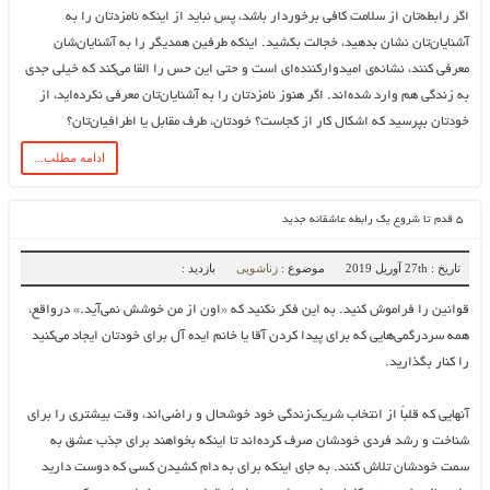
اگر رابطه‌تان از سلامت کافی برخوردار باشد، پس نباید از اینکه نامزدتان را به
آشنایان‌تان نشان بدهید، خجالت بکشید. اینکه طرفین همدیگر را به آشنایان‌شان
معرفی کنند، نشانه‌ی امیدوارکننده‌ای است و حتی این حس را القا می‌کند که خیلی جدی
به زندگی هم وارد شده‌اند. اگر هنوز نامزدتان را به آشنایان‌تان معرفی نکرده‌اید، از
خودتان بپرسید که اشکال کار از کجاست؟ خودتان، طرف مقابل یا اطرافیان‌تان؟
ادامه مطلب...
۵ قدم تا شروع یک رابطه عاشقانه جدید
تاریخ : 27th آوریل 2019
موضوع :
زناشویی
بازدید :
قوانین را فراموش کنید. به این فکر نکنید که «اون از من خوشش نمی‌آید.» درواقع،
همه سردرگمی‌هایی که برای پیدا کردن آقا یا خانم ایده آل برای خودتان ایجاد می‌کنید
را کنار بگذارید.
آنهایی که قلباً از انتخاب شریک‌زندگی خود خوشحال و راضی‌اند، وقت بیشتری را برای
شناخت و رشد فردی خودشان صرف کرده‌اند تا اینکه بخواهند برای جذب عشق به
سمت خودشان تلاش کنند. به جای اینکه برای به دام کشیدن کسی که دوست دارید