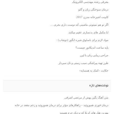
معرفی رشته مهندسی الکترونیک
درمان سوختگی زبان و گلو
کابینت اشپزخانه مدرن 2017
اگر تو هم نمیتونی ماشینی که دوست داری بخری….
ایا مکمل های بدنسازی عقیم میکنند
مواد لازم برای باسلوق شیره انگور (دوشاب) :
پایه ساعت اندیکاتور چیست؟
جراحی زیبایی زنان با لیزر
طرز تهیه پیراشکی سیب زمینی و نان سیردار
حکایت «کمک به همسایه»
نوشته‌های تازه
متن آهنگ بگین بهش از مرتضی اشرفی
درمان فوری هموروئید – راهکارهای مؤثر برای درمان هموروئید و زخم مقعد در خانه
بهترین هتل های کربلا که نزدیک حرم هستند