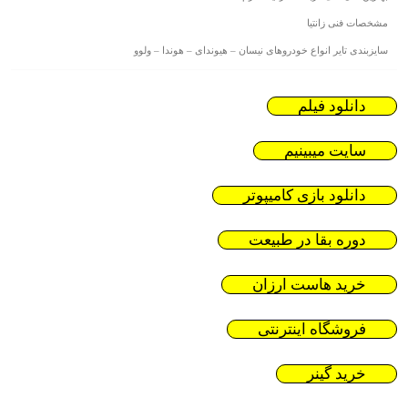
مشخصات فنی زانتیا
سایزبندی تایر انواع خودروهای نیسان – هیوندای – هوندا – ولوو
دانلود فیلم
سایت میبینیم
دانلود بازی کامیپوتر
دوره بقا در طبیعت
خرید هاست ارزان
فروشگاه اینترنتی
خرید گینر