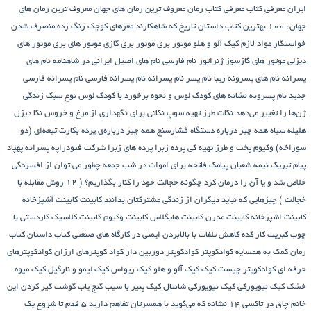
ایران
معرفی کتاب
معرفی کتاب رمان
معروف ترین رمان های جهان
معروف ترین رمان های
جهان: ۱۰۰ بهترین کتاب داستان تاریخ که شاهکارند
مغزهای کوچک زنگ زده
منصرف شدن
خواستگار
مواد لازم کیک آلو و هلو
موتور برق
موتور برق گازی
موتور های برق
موتور های
دیزلی
موتور های گازسوز ژنراتور
نام فارسی
نام های اصیل ایرانی در شاهنامه
نام های
پسرانه
نام های پسرونه زیبا
نام پسر
نام پسرانه
نام پسرانه فارسی
نام پسرانه فارسی
جدید
نام پسرونه
نشانه های کودک لوس و نحوه برخورد با کودک لوس
نوع سبک زندگی
ژن‌ها را تغییر می‌دهد
نکات طرز تهیه سوپ
نکاتی برای نگهداری از مرغ و خروس
نکا دیزل
هلیله سیاه
همه چیز درباره دستگاه فشارسنج
همه چیز درباره‌ی پرده بکارت تیغه‌ای (دو
سوراخه)
وکیوم
پخت و طرز تهیه کی
پرده زبرا
پرده های زبرا شرکت فتودراپه
پسرانه
پهپاد
پیام تبریک نیمه شعبان
پیامک فاتحه برای اموات در شب جمعه
چطور می توان از افسردگی
خلاص شد و یا آن را درمان کرد
چگونه خجالت خود را کنار بگذاریم؟ ( 12 روش مقابله با
خجالت )
چیزهایی که نباید دیگران از زندگی مشترکتان بدانند
کابینت
کابینت آشپزخانه
کابینت اشپزخانه
کابینت مدرن
کابینت هایگلاس
کابینت وکیوم
کابینت کلاسیک
کاردستی با
چوب کبریت
کار کده
کاهش تلفات با بالابردن ایمنی در کارگاه های صنعتی
کتاب داستان
کتاب
رمان
کمک به همسایه
کوادکوپتر
کوادکوپتر دوربین دار
کواد کوپترهای ارزان
کوادکوپترهای
حرفه ای
کوادکوپتر چیست
کیک
کیک آلو و هلو
کیک ریواس
کیک لیمو و نارگیل
کیک میوه
خشک
کیک نیویورکی
کیک نیویورکی شانتال
کیک پنیر با سیب
گنج‌ یاب
گوشت
گیر کردن این
خانم چاق در تاکسی
۱۴ نشانه که می‌گوید با همسرتان تفاهم دارید
۵ قدم تا شروع یک