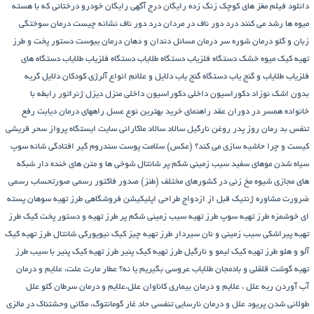
دانلود فیلم مغز های کوچک زنگ زده رایگان
درج آگهی رایگان خودرو
درختانی که با هسته
میوه ها رشد می کنند
درد دور ناف در مردان
درد دور ناف نشانه چیست
درمان سوختگی
زبان و گلو
درمان شوره سر
درمان مسائل دندان و دهان
درمان یبوست
دستور پخت و طرز
تهیه کیک میوه خشک
دستگاه فلزیاب
دستگاه‌ طلایاب
دستگاه‌ فلزیاب طلایاب
دستگاه‌ های
فلزیاب طلایاب و گنج‌ یاب
دستگاه‌ گنج‌ یاب
دلایل و علائم انواع آلرژی کودکان
دلایل گریه
بدون اشک نوزاد
دکوراسیون داخلی
دکوراسیون داخلی منزل
دیزل ژنراتور
رابطه با
خانواده همسر در دوران عقد
راهنمای خرید بهترین نوع عسل
راههای درمان دیابت
رفع
تنفس بد
رمان
روز پدر
روغن نارگیل
سالاد
سالاد ماکارانی
سایت ایستگاه پرواز
سحر قریشی
کیست و چرا حاشیه سازی می کند؟ (عکس)
سلامت پوست
سندروم گیر افتادگی شانه
سوپ
سیاه شدن موهای سفید
سیب زمینی شکم پر
شانتال
شوخی ها و متن های خنده دار شبکه
های مجازی
شیوه مخ زنی در کشورهای مختلف (طنز)
صدور فاکتور رسمی
صورتحساب رسمی
ضرورت مشاوره ژنتیک قبل از ازدواج
طراحی اپلیکیشن فروشگاهی
طرز تهیه سوهان پسته
ای خوشمزه
طرز تهیه سوپ
طرز تهیه سیب زمینی شکم پر
طرز تهیه و دستور پخت کیک
طرز
تهیه پیراشكی سيب زمينی و نان سیردار
طرز تهیه چیز کیک نیویورکی شانتال
طرز تهیه کیک
آلو و هلو
طرز تهیه کیک لیمو و نارگیل
طرز تهیه کیک پنیر
طرز تهیه کیک پنیر با سیب
طرز
تهیه گوشت قلقلی و بادمجان
طلایاب
عروسی بگیریم یا نه؟
عطار مارت
علت، علایم و درمان
آب آوردن ریه
علل ، علایم و درمان بیماری کاناوان
علل،علایم و درمان سرطان گلو
علل
طولانی شدن پریود
علل و درمان نارسایی تنفسی حاد
غار گومانتوگ، مکانی وحشتناک در مالزی