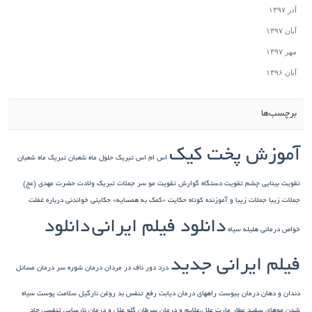
آذر ۱۳۹۷
آبان ۱۳۹۷
مهر ۱۳۹۷
آبان ۱۳۹۶
برچسب‌ها
آموزش پخت کیک
اس ام اس تبریک حلول ماه شعبان
تبریک ماه شعبان
تقویت بینایی چشم
تقویت دستگاه گوارش
تقویت مو سر
جملات تبریک ولادت حضرت مهدی (عج)
جملات زیبا
جملات زیبا و آموزنده کوتاه
حکایت «کمک به همسایه»
حکایتی خواندنی درباره غفلت
دانلود فیلم ایرانی
دانلود
خواص درمانی هلیله سیاه
فیلم ایرانی جدید
درد دور ناف در مردان
درمان شوره سر
درمان مسائل
دندان و دهان
درمان یبوست
راههای درمان دیابت
رفع تنفس بد
روغن نارگیل
سلامت پوست
سیاه
شدن موهای سفید
عطار مارت
علل،علایم و درمان سرطان گلو
علل و درمان نارسایی تنفسی حاد