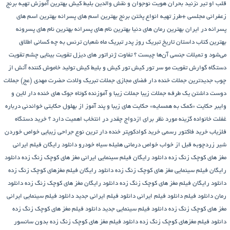
قلب او تیر نزنید
بحران هویت نوجوان و نقش والدین
بلیط کیش
بهترین آموزش تهیه برنج
زعفرانی مجلسی +طرز تهیه انواع پختن برنج
بهترین اسم های پسرانه
بهترین اسم های
پسرانه در ایران
بهترین رمان های دنیا
بهترین نام های پسرانه
بهترین نام های پسرونه
بهترین کتاب داستان تاریخ
تبریک روز پدر
تبریک ماه شعبان
ترنس به چه کسانی اطلاق
می‌شود و تمیلات جنسی آن‌ها چیست ؟
تفاوت ژنراتور های دیزل
تقویت بینایی چشم
تقویت
دستگاه گوارش
تقویت مو سر
تور کیش
تور کیش و بلیط کیش
تولید خاموش کننده آتش از
چوب
جدیدترین جملات خنده دار فضای مجازی
جملات تبریک ولادت حضرت مهدی (عج)
جملات
دوست داشتن یک طرفه
جملات زیبا
جملات زیبا و آموزنده کوتاه
جوک های خنده دار لاین و
وایبر
حکایت «کمک به همسایه»
حکایت های زیبا و پند آموز از بهلول
حکایتی خواندنی درباره
غفلت
خانواده گزینه مورد نظر برای ازدواج چقدر در انتخاب اهمیت دارد ؟
خرید دستگاه
فلزیاب
خرید فاکتور رسمی
خرید کوادکوپتر
خنده دار ترین نوع جراحی زیبایی
خواص خوردن
شیر زردچوبه قبل از خواب
خواص درمانی هلیله سیاه
خودرو
دانلود رایگان فیلم ایرانی
مغز های کوچک زنگ زده
دانلود رایگان فیلم سینمایی ایرانی مغز های کوچک زنگ زده
دانلود
رایگان فیلم سینمایی مغز های کوچک زنگ زده
دانلود رایگان فیلم مغزهای کوچک زنگ زده
دانلود رایگان فیلم مغز های کوچک زنگ زده
دانلود رایگان مغز های کوچک زنگ زده
دانلود
رمان
دانلود فیلم
دانلود فیلم ایرانی
دانلود فیلم ایرانی جدید
دانلود فیلم سینمایی ایرانی
مغز های کوچک زنگ زده
دانلود فیلم سینمایی جدید
دانلود فیلم مغز های کوچک زنگ زده
دانلود فیلم مغزهای کوچک زنگ زده
دانلود فیلم مغز های کوچک زنگ زده بدون سانسور