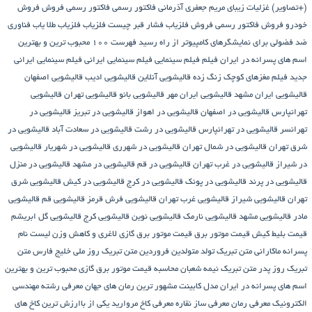
(+تصاویر)
غزلیات زیبای مریم جعفری آذرمانی
فاکتور رسمی
فاکتور رسمی فروش
فروش
خودرو
فروش فاکتور رسمی
فروش فلزیاب
فشار قبر چیست
فلزیاب
فلزیاب طلا یاب
فناوری
ضد فضولی برای نمایشگرهای کامپیوتر از راه رسید
فهرست ۱۰۰ محبوب ترین و بهترین
اسم های پسرانه در ایران
فیلم
فیلم سینمایی
فیلم سینمایی ایرانی
فیلم سینمایی ایرانی
جدید
فیلم مغزهای کوچک زنگ زده
قالیشویی آنلاین
قالیشویی ادیب
قالیشویی اصفهان
قالیشویی ایران مشهد
قالیشویی ایران مهر
قالیشویی بانو
قالیشویی تهران
قالیشویی
تهرانپارس
قالیشویی در اصفهان
قالیشویی در اهواز
قالیشویی در تبریز
قالیشویی در
تهرانسر
قالیشویی در تهرانپارس
قالیشویی در رشت
قالیشویی در سعادت آباد
قالیشویی در
شرق تهران
قالیشویی در شمال تهران
قالیشویی در شهرری
قالیشویی در شهریار
قالیشویی
در شیراز
قالیشویی در غرب تهران
قالیشویی در قم
قالیشویی در مشهد
قالیشویی در منزل
قالیشویی در پرند
قالیشویی در پونک
قالیشویی در کرج
قالیشویی در کیش
قالیشویی شرق
تهران
قالیشویی شیراز
قالیشویی غرب تهران
قالیشویی فرش قرمز
قالیشویی قم
قالیشویی
مادر
قالیشویی مشهد
قالیشویی نارمک
قالیشویی نوین
قالیشویی کرج
قالیشویی گل ابریشم
قیمت بلیط کیش
قیمت موتور برق
قیمت موتور برق گازی
لاغری و کاهش وزن
لیست نام
پسرانه
ماکارانی
متن تبریک تولد متولدین فروردین
متن تبریک روز ملی خلیج فارس
متن
تبریک روز پدر
متن تبریک نیمه شعبان
محاسبه قیمت موتور برق گازی
محبوب ترین و بهترین
اسم های پسرانه در ایران
مدل کابینت
مشهور ترین رمان های جهان
معرفی رشته مهندسی
الکترونیک
معرفی رمان
معرفی ساز نقاره
معرفی کاخ مروارید یکی از باارزش ترین کاخ های