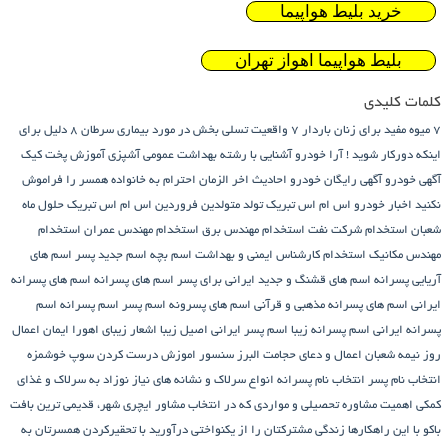
خرید بلیط هواپیما
بلیط هواپیما اهواز تهران
کلمات کلیدی
7 میوه مفید برای زنان باردار
7 واقعیت تسلی بخش در مورد بیماری سرطان
8 دلیل برای
اینکه دورکار شوید !
آرا خودرو
آشنایی با رشته بهداشت عمومی
آشپزی
آموزش پخت کیک
آگهی خودرو
آگهی رایگان خودرو
احادیث اخر الزمان
احترام به خانواده همسر را فراموش
نکنید
اخبار خودرو
اس ام اس تبریک تولد متولدین فروردین
اس ام اس تبریک حلول ماه
شعبان
استخدام شرکت نفت
استخدام مهندس برق
استخدام مهندس عمران
استخدام
مهندس مکانیک
استخدام کارشناس ایمنی و بهداشت
اسم بچه
اسم جدید پسر
اسم های
آریایی پسرانه
اسم های قشنگ و جدید ایرانی برای پسر
اسم های پسرانه
اسم های پسرانه
ایرانی
اسم های پسرانه مذهبی و قرآنی
اسم های پسرونه
اسم پسر
اسم پسرانه
اسم
پسرانه ایرانی
اسم پسرانه زیبا
اسم پسر ایرانی اصیل زیبا
اشعار زیبای اهورا ایمان
اعمال
روز نیمه شعبان
اعمال و دعای حجامت
البرز سنسور
اموزش درست کردن سوپ خوشمزه
انتخاب نام پسر
انتخاب نام پسرانه
انواع سرلاک و نشانه های نیاز نوزاد به سرلاک و غذای
کمکی
اهمیت مشاوره تحصیلی و مواردی که در انتخاب مشاور
ایچری شهر، قدیمی ترین بافت
باکو
با این راهکارها زندگی مشترکتان را از یکنواختی درآورید
با تحقیرکردن همسرتان به