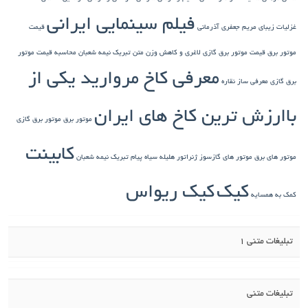
فیلم سینمایی ایرانی
غزلیات زیبای مریم جعفری آذرمانی
قیمت
موتور برق
قیمت موتور برق گازی
لاغری و کاهش وزن
متن تبریک نیمه شعبان
محاسبه قیمت موتور
معرفی کاخ مروارید یکی از
برق گازی
معرفی ساز نقاره
باارزش ترین کاخ های ایران
موتور برق
موتور برق گازی
کابینت
موتور های برق
موتور های گازسوز ژنراتور
هلیله سیاه
پیام تبریک نیمه شعبان
کیک
کیک ریواس
کمک به همسایه
تبلیغات متنی 1
تبلیغات متنی