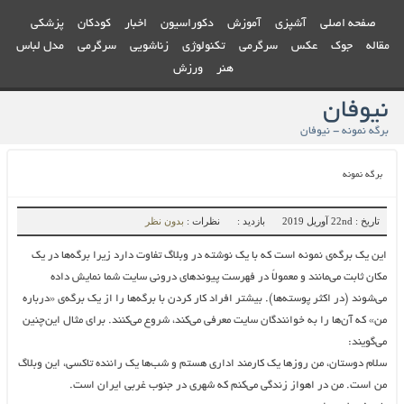
صفحه اصلی
آشپزی
آموزش
دکوراسیون
اخبار
کودکان
پزشکی
مقاله
جوک
عکس
سرگرمی
تکنولوژی
زناشویی
سرگرمی
مدل لباس
هنر
ورزش
نیوفان
برگه نمونه - نیوفان
برگه نمونه
تاریخ : 22nd آوریل 2019
بازدید :
نظرات :
بدون نظر
این یک برگه‌ی نمونه است که با یک نوشته در وبلاگ تفاوت دارد زیرا برگه‌ها در یک
مکان ثابت می‌مانند و معمولاً در فهرست پیوندهای درونی سایت شما نمایش داده
می‌شوند (در اکثر پوسته‌ها). بیشتر افراد کار کردن با برگه‌ها را از یک برگه‌ی «درباره
من» که آن‌ها را به خوانندگان سایت معرفی می‌کند، شروع می‌کنند. برای مثال این‌چنین
می‌گویند:
سلام دوستان، من روزها یک کارمند اداری هستم و شب‌ها یک راننده تاکسی، این وبلاگ
من است. من در اهواز زندگی می‌کنم که شهری در جنوب غربی ایران است.