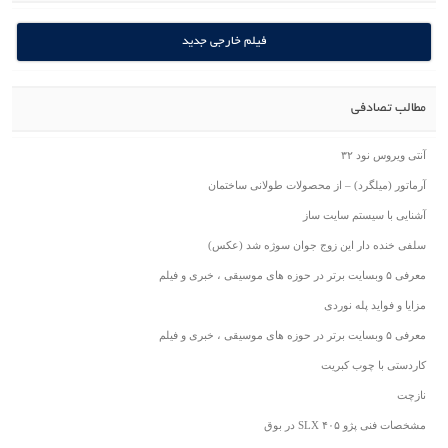
فیلم خارجی جدید
مطالب تصادفی
آنتی ویروس نود ۳۲
آرماتور (میلگرد) – از محصولات طولانی ساختمان
آشنایی با سیستم سایت ساز
سلفی خنده دار این زوج جوان سوژه شد (عکس)
معرفی ۵ وبسایت برتر در حوزه های موسیقی ، خبری و فیلم
مزایا و فواید پله نوردی
معرفی ۵ وبسایت برتر در حوزه های موسیقی ، خبری و فیلم
کاردستی با چوب کبریت
نازچت
مشخصات فنی پژو ۴۰۵ SLX در بوق