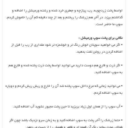
اواسط پخت زردچوبه، رب، پیازچه و جعفری خرد شده و رشته ورمیشل را اضافه و
گذاشتم بپزد. در آخر هم زرشک را ریختم و بعد از چند دقیقه کم آن را خاموش کردم.
سوپ ما حاضر است.
نکاتی برای پخت سوپ ورمیشل :
•
اگر می خواهید سوپتان خوش رنگ تر و خوشمزه تر شود مقداری از رب را قبل از
اضافه کردن در روغن تفت بدهید.
•
اگر ذرت و قارچ هم دوست دارید می توانید اواسط پخت ذرت پخته شده و قارچ هم
به سوپ اضافه کنید.
•
می توانید زمانی که مرغ داخل سوپ پخته شد آن را خارج و ریش ریش کردم و دوباره
به سوپ اضافه کردم.
•
آب سوپ را از همان اول زیاد بریزید تا حین پخت مجبور نشوید آب اضافه کنید.
•
حتما زرشک را آخر پخت به سوپ اضافه کنید و به زمان سرو نزدیک باشد چون اگر
طولانی مدت بماند رنگ آن قهوه ای و ظاهر و طعمش را از دست می دهد.