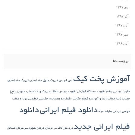
دی ۱۳۹۷
آذر ۱۳۹۷
آبان ۱۳۹۷
مهر ۱۳۹۷
آبان ۱۳۹۶
برچسب‌ها
آموزش پخت کیک
اس ام اس تبریک حلول ماه شعبان
تبریک ماه شعبان
تقویت بینایی چشم
تقویت دستگاه گوارش
تقویت مو سر
جملات تبریک ولادت حضرت مهدی (عج)
جملات زیبا
جملات زیبا و آموزنده کوتاه
حکایت «کمک به همسایه»
حکایتی خواندنی درباره غفلت
دانلود فیلم ایرانی
دانلود
خواص درمانی هلیله سیاه
فیلم ایرانی جدید
درد دور ناف در مردان
درمان شوره سر
درمان مسائل