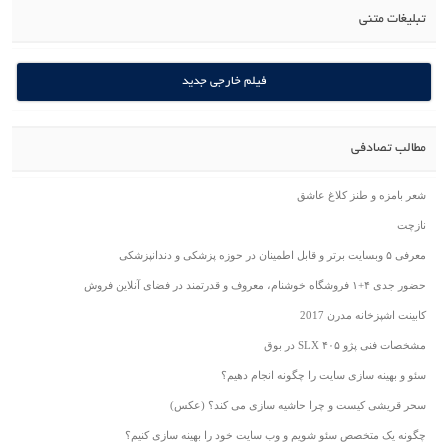
تبلیغات متنی
فیلم خارجی جدید
مطالب تصادفی
شعر بامزه و طنز کلاغ عاشق
نازچت
معرفی ۵ وبسایت برتر و قابل اطمینان در حوزه پزشکی و دندانپزشکی
حضور جدی ۴+۱ فروشگاه خوشنام، معروف و قدرتمند در فضای آنلاین فروش
کابینت اشپزخانه مدرن 2017
مشخصات فنی پژو ۴۰۵ SLX در بوق
سئو و بهینه سازی سایت را چگونه انجام دهیم؟
سحر قریشی کیست و چرا حاشیه سازی می کند؟ (عکس)
چگونه یک متخصص سئو شویم و وب سایت خود را بهینه سازی کنیم؟