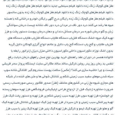
مغز های کوچک زنگ زده
دانلود فیلم سینمایی جدید
دانلود فیلم مغز های کوچک زنگ زده
دانلود فیلم مغزهای کوچک زنگ زده
دانلود فیلم مغز های کوچک زنگ زده بدون سانسور
دانلود فیلم مغز های کوچک زنگ زده رایگان
درج آگهی رایگان خودرو
درختانی که با هسته
میوه ها رشد می کنند
درد دور ناف در مردان
درد دور ناف نشانه چیست
درمان سوختگی
زبان و گلو
درمان شوره سر
درمان مسائل دندان و دهان
درمان یبوست
دستور پخت و طرز
تهیه کیک میوه خشک
دستگاه فلزیاب
دستگاه‌ طلایاب
دستگاه‌ فلزیاب طلایاب
دستگاه‌ های
فلزیاب طلایاب و گنج‌ یاب
دستگاه‌ گنج‌ یاب
دلایل و علائم انواع آلرژی کودکان
دلایل گریه
بدون اشک نوزاد
دکوراسیون داخلی
دکوراسیون داخلی منزل
دیزل ژنراتور
رابطه با
خانواده همسر در دوران عقد
راهنمای خرید بهترین نوع عسل
راههای درمان دیابت
رفع
تنفس بد
رمان
روز پدر
روغن نارگیل
سالاد
سالاد ماکارانی
سایت ایستگاه پرواز
سحر قریشی
کیست و چرا حاشیه سازی می کند؟ (عکس)
سلامت پوست
سندروم گیر افتادگی شانه
سوپ
سیاه شدن موهای سفید
سیب زمینی شکم پر
شانتال
شوخی ها و متن های خنده دار شبکه
های مجازی
شیوه مخ زنی در کشورهای مختلف (طنز)
صدور فاکتور رسمی
صورتحساب رسمی
ضرورت مشاوره ژنتیک قبل از ازدواج
طراحی اپلیکیشن فروشگاهی
طرز تهیه سوهان پسته
ای خوشمزه
طرز تهیه سوپ
طرز تهیه سیب زمینی شکم پر
طرز تهیه و دستور پخت کیک
طرز
تهیه پیراشكی سيب زمينی و نان سیردار
طرز تهیه چیز کیک نیویورکی شانتال
طرز تهیه کیک
آلو و هلو
طرز تهیه کیک لیمو و نارگیل
طرز تهیه کیک پنیر
طرز تهیه کیک پنیر با سیب
طرز