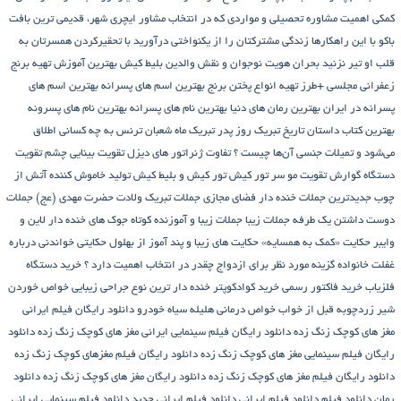
کمکی
اهمیت مشاوره تحصیلی و مواردی که در انتخاب مشاور
ایچری شهر، قدیمی ترین بافت
باکو
با این راهکارها زندگی مشترکتان را از یکنواختی درآورید
با تحقیرکردن همسرتان به
قلب او تیر نزنید
بحران هویت نوجوان و نقش والدین
بلیط کیش
بهترین آموزش تهیه برنج
زعفرانی مجلسی +طرز تهیه انواع پختن برنج
بهترین اسم های پسرانه
بهترین اسم های
پسرانه در ایران
بهترین رمان های دنیا
بهترین نام های پسرانه
بهترین نام های پسرونه
بهترین کتاب داستان تاریخ
تبریک روز پدر
تبریک ماه شعبان
ترنس به چه کسانی اطلاق
می‌شود و تمیلات جنسی آن‌ها چیست ؟
تفاوت ژنراتور های دیزل
تقویت بینایی چشم
تقویت
دستگاه گوارش
تقویت مو سر
تور کیش
تور کیش و بلیط کیش
تولید خاموش کننده آتش از
چوب
جدیدترین جملات خنده دار فضای مجازی
جملات تبریک ولادت حضرت مهدی (عج)
جملات
دوست داشتن یک طرفه
جملات زیبا
جملات زیبا و آموزنده کوتاه
جوک های خنده دار لاین و
وایبر
حکایت «کمک به همسایه»
حکایت های زیبا و پند آموز از بهلول
حکایتی خواندنی درباره
غفلت
خانواده گزینه مورد نظر برای ازدواج چقدر در انتخاب اهمیت دارد ؟
خرید دستگاه
فلزیاب
خرید فاکتور رسمی
خرید کوادکوپتر
خنده دار ترین نوع جراحی زیبایی
خواص خوردن
شیر زردچوبه قبل از خواب
خواص درمانی هلیله سیاه
خودرو
دانلود رایگان فیلم ایرانی
مغز های کوچک زنگ زده
دانلود رایگان فیلم سینمایی ایرانی مغز های کوچک زنگ زده
دانلود
رایگان فیلم سینمایی مغز های کوچک زنگ زده
دانلود رایگان فیلم مغزهای کوچک زنگ زده
دانلود رایگان فیلم مغز های کوچک زنگ زده
دانلود رایگان مغز های کوچک زنگ زده
دانلود
رمان
دانلود فیلم
دانلود فیلم ایرانی
دانلود فیلم ایرانی جدید
دانلود فیلم سینمایی ایرانی