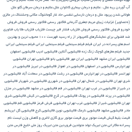
تهیه گوشت قلقلی و بادمجان
طلایاب
عروسی بگیریم یا نه؟
عطار مارت
علت، علایم و درمان
آب آوردن ریه
علل ، علایم و درمان بیماری کاناوان
علل،علایم و درمان سرطان گلو
علل
طولانی شدن پریود
علل و درمان نارسایی تنفسی حاد
غار گومانتوگ، مکانی وحشتناک در مالزی
(+تصاویر)
غزلیات زیبای مریم جعفری آذرمانی
فاکتور رسمی
فاکتور رسمی فروش
فروش
خودرو
فروش فاکتور رسمی
فروش فلزیاب
فشار قبر چیست
فلزیاب
فلزیاب طلا یاب
فناوری
ضد فضولی برای نمایشگرهای کامپیوتر از راه رسید
فهرست ۱۰۰ محبوب ترین و بهترین
اسم های پسرانه در ایران
فیلم
فیلم سینمایی
فیلم سینمایی ایرانی
فیلم سینمایی ایرانی
جدید
فیلم مغزهای کوچک زنگ زده
قالیشویی آنلاین
قالیشویی ادیب
قالیشویی اصفهان
قالیشویی ایران مشهد
قالیشویی ایران مهر
قالیشویی بانو
قالیشویی تهران
قالیشویی
تهرانپارس
قالیشویی در اصفهان
قالیشویی در اهواز
قالیشویی در تبریز
قالیشویی در
تهرانسر
قالیشویی در تهرانپارس
قالیشویی در رشت
قالیشویی در سعادت آباد
قالیشویی در
شرق تهران
قالیشویی در شمال تهران
قالیشویی در شهرری
قالیشویی در شهریار
قالیشویی
در شیراز
قالیشویی در غرب تهران
قالیشویی در قم
قالیشویی در مشهد
قالیشویی در منزل
قالیشویی در پرند
قالیشویی در پونک
قالیشویی در کرج
قالیشویی در کیش
قالیشویی شرق
تهران
قالیشویی شیراز
قالیشویی غرب تهران
قالیشویی فرش قرمز
قالیشویی قم
قالیشویی
مادر
قالیشویی مشهد
قالیشویی نارمک
قالیشویی نوین
قالیشویی کرج
قالیشویی گل ابریشم
قیمت بلیط کیش
قیمت موتور برق
قیمت موتور برق گازی
لاغری و کاهش وزن
لیست نام
پسرانه
ماکارانی
متن تبریک تولد متولدین فروردین
متن تبریک روز ملی خلیج فارس
متن