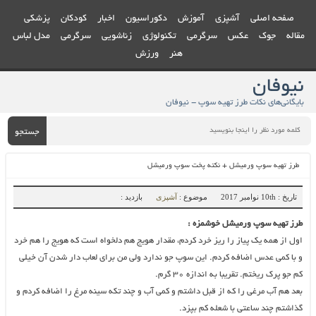
صفحه اصلی
آشپزی
آموزش
دکوراسیون
اخبار
کودکان
پزشکی
مقاله
جوک
عکس
سرگرمی
تکنولوژی
زناشویی
سرگرمی
مدل لباس
هنر
ورزش
نیوفان
بایگانی‌های نکات طرز تهیه سوپ - نیوفان
جستجو
طرز تهیه سوپ ورمیشل + نکته پخت سوپ ورمیشل
تاریخ : 10th نوامبر 2017
موضوع :
آشپزی
بازدید :
طرز تهیه سوپ ورمیشل خوشمزه :
اول از همه یک پیاز را ریز خرد کردم، مقدار هویج هم دلخواه است که هویج را هم خرد
و با کمی عدس اضافه کردم. این سوپ جو ندارد ولی من برای لعاب دار شدن آن خیلی
کم جو پرک ریختم. تقریبا به اندازه 30 گرم.
بعد هم آب مرغی را که از قبل داشتم و کمی آب و چند تکه سینه مرغ را اضافه کردم و
گذاشتم چند ساعتی با شعله کم بپزد.