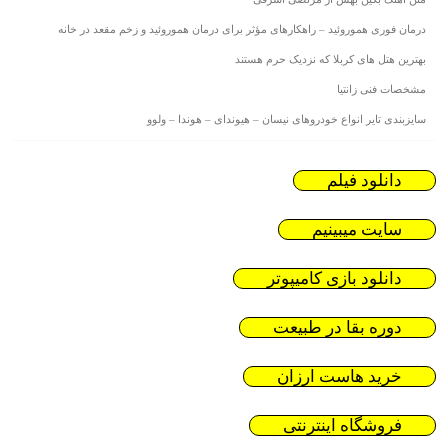
درمان فوری هموروئید – راهکارهای مؤثر برای درمان هموروئید و زخم مقعد در خانه
بهترین هتل های کربلا که نزدیک حرم هستند
مشخصات فنی زانتیا
سایزبندی تایر انواع خودروهای نیسان – هیوندای – هوندا – ولوو
دانلود فیلم
سایت میبینیم
دانلود بازی کامیپوتر
دوره بقا در طبیعت
خرید هاست ارزان
فروشگاه اینترنتی