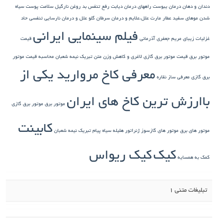
دندان و دهان
درمان یبوست
راههای درمان دیابت
رفع تنفس بد
روغن نارگیل
سلامت پوست
سیاه
شدن موهای سفید
عطار مارت
علل،علایم و درمان سرطان گلو
علل و درمان نارسایی تنفسی حاد
فیلم سینمایی ایرانی
غزلیات زیبای مریم جعفری آذرمانی
قیمت
موتور برق
قیمت موتور برق گازی
لاغری و کاهش وزن
متن تبریک نیمه شعبان
محاسبه قیمت موتور
معرفی کاخ مروارید یکی از
برق گازی
معرفی ساز نقاره
باارزش ترین کاخ های ایران
موتور برق
موتور برق گازی
کابینت
موتور های برق
موتور های گازسوز ژنراتور
هلیله سیاه
پیام تبریک نیمه شعبان
کیک
کیک ریواس
کمک به همسایه
تبلیغات متنی 1