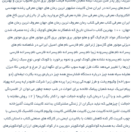
تبریک روز پدر
متن تبریک نیمه شعبان
محاسبه قیمت موتور برق گازی
محبوب ترین و بهترین
اسم های پسرانه در ایران
مدل کابینت
مشهور ترین رمان های جهان
معرفی رشته مهندسی
الکترونیک
معرفی رمان
معرفی ساز نقاره
معرفی کاخ مروارید یکی از باارزش ترین کاخ های
ایران
معرفی کتاب
معرفی کتاب رمان
معروف ترین رمان های جهان
معروف ترین رمان های
جهان: ۱۰۰ بهترین کتاب داستان تاریخ که شاهکارند
مغزهای کوچک زنگ زده
منصرف شدن
خواستگار
مواد لازم کیک آلو و هلو
موتور برق
موتور برق گازی
موتور های برق
موتور های
دیزلی
موتور های گازسوز ژنراتور
نام فارسی
نام های اصیل ایرانی در شاهنامه
نام های
پسرانه
نام های پسرونه زیبا
نام پسر
نام پسرانه
نام پسرانه فارسی
نام پسرانه فارسی
جدید
نام پسرونه
نشانه های کودک لوس و نحوه برخورد با کودک لوس
نوع سبک زندگی
ژن‌ها را تغییر می‌دهد
نکات طرز تهیه سوپ
نکاتی برای نگهداری از مرغ و خروس
نکا دیزل
هلیله سیاه
همه چیز درباره دستگاه فشارسنج
همه چیز درباره‌ی پرده بکارت تیغه‌ای (دو
سوراخه)
وکیوم
پخت و طرز تهیه کی
پرده زبرا
پرده های زبرا شرکت فتودراپه
پسرانه
پهپاد
پیام تبریک نیمه شعبان
پیامک فاتحه برای اموات در شب جمعه
چطور می توان از افسردگی
خلاص شد و یا آن را درمان کرد
چگونه خجالت خود را کنار بگذاریم؟ ( 12 روش مقابله با
خجالت )
چیزهایی که نباید دیگران از زندگی مشترکتان بدانند
کابینت
کابینت آشپزخانه
کابینت اشپزخانه
کابینت مدرن
کابینت هایگلاس
کابینت وکیوم
کابینت کلاسیک
کاردستی با
چوب کبریت
کار کده
کاهش تلفات با بالابردن ایمنی در کارگاه های صنعتی
کتاب داستان
کتاب
رمان
کمک به همسایه
کوادکوپتر
کوادکوپتر دوربین دار
کواد کوپترهای ارزان
کوادکوپترهای