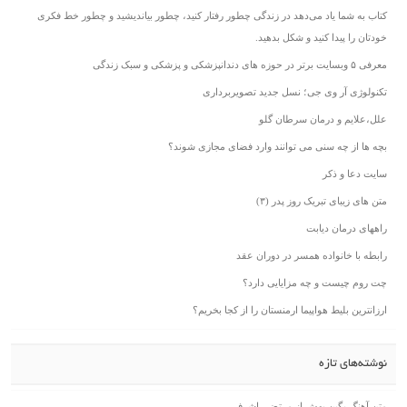
کتاب به شما یاد می‌دهد در زندگی چطور رفتار کنید، چطور بیاندیشید و چطور خط فکری
خودتان را پیدا کنید و شکل بدهید.
معرفی ۵ وبسایت برتر در حوزه های دندانپزشکی و پزشکی و سبک زندگی
تکنولوژی آر وی جی؛ نسل جدید تصویربرداری
علل،علایم و درمان سرطان گلو
بچه ها از چه سنی می توانند وارد فضای مجازی شوند؟
سایت دعا و ذکر
متن های زیبای تبریک روز پدر (۳)
راههای درمان دیابت
رابطه با خانواده همسر در دوران عقد
چت روم چیست و چه مزایایی دارد؟
ارزانترین بلیط هواپیما ارمنستان را از کجا بخریم؟
نوشته‌های تازه
متن آهنگ بگین بهش از مرتضی اشرفی