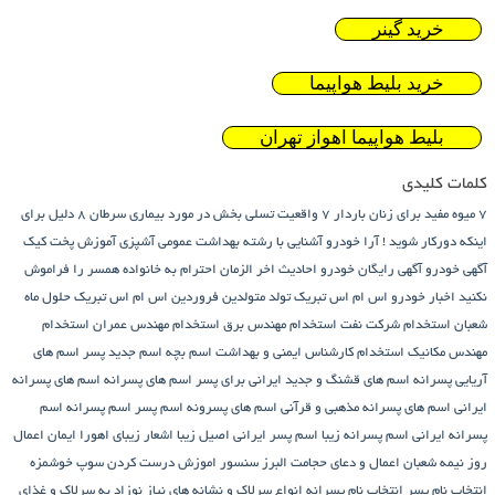
خرید گینر
خرید بلیط هواپیما
بلیط هواپیما اهواز تهران
کلمات کلیدی
7 میوه مفید برای زنان باردار
7 واقعیت تسلی بخش در مورد بیماری سرطان
8 دلیل برای
اینکه دورکار شوید !
آرا خودرو
آشنایی با رشته بهداشت عمومی
آشپزی
آموزش پخت کیک
آگهی خودرو
آگهی رایگان خودرو
احادیث اخر الزمان
احترام به خانواده همسر را فراموش
نکنید
اخبار خودرو
اس ام اس تبریک تولد متولدین فروردین
اس ام اس تبریک حلول ماه
شعبان
استخدام شرکت نفت
استخدام مهندس برق
استخدام مهندس عمران
استخدام
مهندس مکانیک
استخدام کارشناس ایمنی و بهداشت
اسم بچه
اسم جدید پسر
اسم های
آریایی پسرانه
اسم های قشنگ و جدید ایرانی برای پسر
اسم های پسرانه
اسم های پسرانه
ایرانی
اسم های پسرانه مذهبی و قرآنی
اسم های پسرونه
اسم پسر
اسم پسرانه
اسم
پسرانه ایرانی
اسم پسرانه زیبا
اسم پسر ایرانی اصیل زیبا
اشعار زیبای اهورا ایمان
اعمال
روز نیمه شعبان
اعمال و دعای حجامت
البرز سنسور
اموزش درست کردن سوپ خوشمزه
انتخاب نام پسر
انتخاب نام پسرانه
انواع سرلاک و نشانه های نیاز نوزاد به سرلاک و غذای