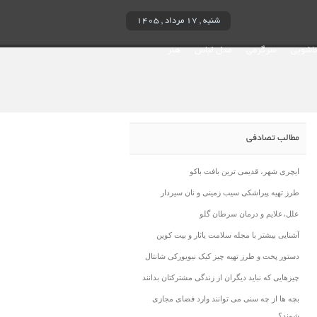
شنبه , ۱۷ مرداد , ۱۴۰۵
ناشویی
سرگرمی
مدل لباس
هنر
مطالب تصادفی
ایچری شهر، قدیمی ترین بافت باکو
طرز تهیه پیراشکی سیب زمینی و نان سیردار
علل،علایم و درمان سرطان گلو
آشنایی بیشتر با مجله سلامت یاثار و بیت کوین
دستور پخت و طرز تهیه چیز کیک نیویورکی شانتال
چیزهایی که نباید دیگران از زندگی مشترکتان بدانند
بچه ها از چه سنی می توانند وارد فضای مجازی
شوند؟