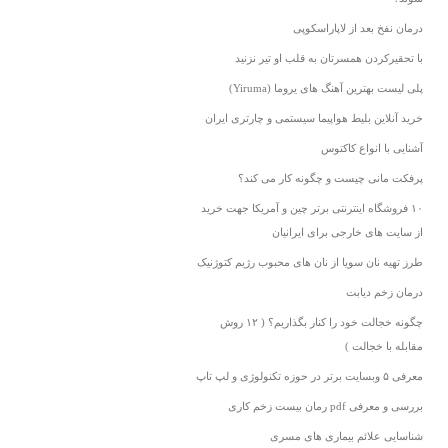
درمان نفخ بعد از لاپاراسکوپی
با تحقیرکردن همسرتان به قلب او تیر نزنید
پلی لیست بهترین آهنگ های یروما (Yiruma)
خرید آنلاین بلیط هواپیما سیستمی و چارتری ایران
آشنایی با انواع کاکتوس
پرفکت مانی چیست و چگونه کار می کند؟
۱۰ فروشگاه اینترنتی برتر چین و آمریکا جهت خرید
از سایت های خارجی برای ایرانیان
طرز تهیه نان سویا از نان های محبوب رژیم کتوژنیک
درمان زخم دیابت
چگونه خجالت خود را کنار بگذاریم؟ ( ۱۲ روش
مقابله با خجالت )
معرفی ۵ وبسایت برتر در حوزه تکنولوژی و لپ تاپ
بررسی و معرفی pdf رمان بیست زخم کاری
شناسایی علائم بیماری های مسری