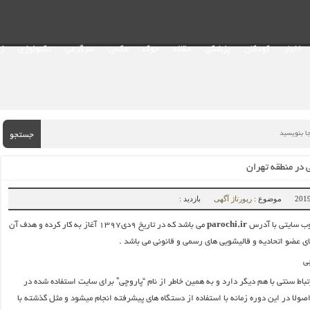
اخبار
کودکان
پزشکی
مقاله
جوک
عکس
سرگرمی
تکنولوژی
ز
جستجو
 در منطقه تهران
موضوع :
رپورتاژ آگهی
بازدید :
ب سایتی با آدرس
parochi.ir
می باشد که در تاریخ ۹دی۱۳۹۷ آغاز به کار کرده و هدف آن
ی عضو اتحادیه و قالیشویی های رسمی و قانونی می باشد .
تباط سنتی با هم دیگر دارد و به همین خاطر از نام “پاروچی” برای سایت استفاده شده در
صولا در این دوره زمانه با استفاده از دستگاه های پیشرفته انجام میشود و مثل گذشته با