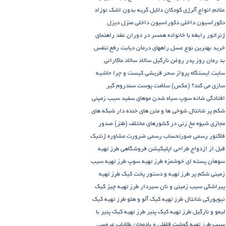
علائم انواع آلرژی کودکان
دلایل گریه بدون اشک نوزاد
دکوراسیون داخلی
دکوراسیون داخلی منزل
دیزل
ژنراتور
رابطه با خانواده همسر در دوران عقد
راهنمای
خرید بهترین نوع عسل
راههای درمان دیابت
رفع تنفس
بد
رمان
روز پدر
روغن نارگیل
سالاد
سالاد ماکارانی
سایت ایستگاه پرواز
سحر قریشی کیست و چرا حاشیه
سازی می کند؟ (عکس)
سلامت پوست
سندروم گیر
افتادگی شانه
سوپ
سیاه شدن موهای سفید
سیب زمینی
شکم پر
شانتال
شوخی ها و متن های خنده دار شبکه های
مجازی
شیوه مخ زنی در کشورهای مختلف (طنز)
صدور
فاکتور رسمی
صورتحساب رسمی
ضرورت مشاوره ژنتیک
قبل از ازدواج
طراحی اپلیکیشن فروشگاهی
طرز تهیه
سوهان پسته ای خوشمزه
طرز تهیه سوپ
طرز تهیه سیب
زمینی شکم پر
طرز تهیه و دستور پخت کیک
طرز تهیه
پیراشكی سيب زمينی و نان سیردار
طرز تهیه چیز کیک
نیویورکی شانتال
طرز تهیه کیک آلو و هلو
طرز تهیه کیک
لیمو و نارگیل
طرز تهیه کیک پنیر
طرز تهیه کیک پنیر با
سیب
طرز تهیه گوشت قلقلی و بادمجان
طلایاب
عروسی