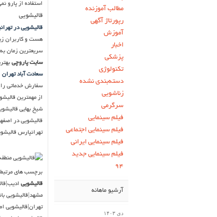
استفاده از پارو نم
مطالب آموزنده
قالیشویی
رپورتاژ آگهی
قالیشویی در تهران
آموزش
هست و کاربران زیاد
اخبار
سریعترین زمان به
پزشکی
سایت پاروچی
بهتری
تکنولوژی
سعادت آباد تهران
و
دسته‌بندی نشده
سفارش خدماتی را ث
زناشویی
از مهمترین قالیشو
سرگرمی
شیخ بهایی قالیشوی
فیلم سینمایی
قالیشویی در اصفها
فیلم سینمایی اجتماعی
تهرانپارس قالیشوی
فیلم سینمایی ایرانی
فیلم سینمایی جدید
۹۴
برچسب های مرتبط ب
قالیشویی
ادیب|قال
آرشیو ماهانه
مشهد|قالیشویی بان
تهران|قالیشویی ا
دی ۱۴۰۳