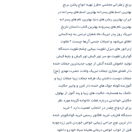
برنج زعفرانی مجلسی +طرز تهیه انواع پختن برنج
بهترین اسم های پسرانه
بهترین اسم های پسرانه در
ایران
بهترین رمان های دنیا
بهترین نام های پسرانه
بهترین نام های پسرونه
بهترین کتاب داستان تاریخ
تبریک روز پدر
تبریک ماه شعبان
ترنس به چه کسانی
اطلاق می‌شود و تمیلات جنسی آن‌ها چیست ؟
تفاوت
ژنراتور های دیزل
تقویت بینایی چشم
تقویت دستگاه
گوارش
تقویت مو سر
تور کیش
تور کیش و بلیط کیش
تولید خاموش کننده آتش از چوب
جدیدترین جملات خنده
دار فضای مجازی
جملات تبریک ولادت حضرت مهدی (عج)
جملات دوست داشتن یک طرفه
جملات زیبا
جملات زیبا و
آموزنده کوتاه
جوک های خنده دار لاین و وایبر
حکایت
«کمک به همسایه»
حکایت های زیبا و پند آموز از بهلول
حکایتی خواندنی درباره غفلت
خانواده گزینه مورد نظر
برای ازدواج چقدر در انتخاب اهمیت دارد ؟
خرید
دستگاه فلزیاب
خرید فاکتور رسمی
خرید کوادکوپتر
خنده
دار ترین نوع جراحی زیبایی
خواص خوردن شیر زردچوبه
قبل از خواب
خواص درمانی هلیله سیاه
خودرو
دانلود