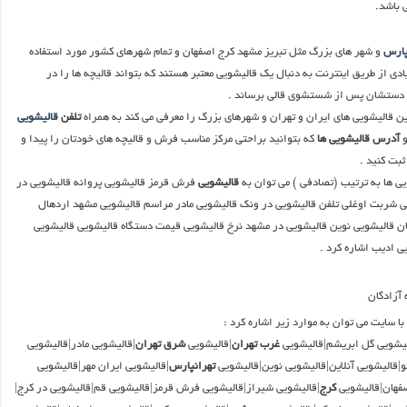
ی باشد.
پارس
و شهر های بزرگ مثل تبریز مشهد کرج اصفهان و تمام شهرهای کشور مورد استفاده
ی از طریق اینترنت به دنبال یک قالیشویی معتبر هستند که بتواند قالیچه ها را در
 دستشان پس از شستشوی قالی برساند .
ن قالیشویی های ایران و تهران و شهرهای بزرگ را معرفی می کند به همراه
تلفن
قالیشویی
آدرس قالیشویی ها
که بتوانید براحتی مرکز مناسب فرش و قالیچه های خودتان را پیدا و
بت کنید .
یی ها به ترتیب (تصادفی ) می توان به
قالیشویی
فرش قرمز قالیشویی پروانه قالیشویی در
ی شربت اوغلی تلفن قالیشویی در ونک قالیشویی مادر مراسم قالیشویی مشهد اردهال
ن قالیشویی نوین قالیشویی در مشهد نرخ قالیشویی قیمت دستگاه قالیشویی قالیشویی
ی ادیب اشاره کرد .
ا سایت می توان به موارد زیر اشاره کرد :
یشویی گل ابریشم|قالیشویی
غرب تهران
|قالیشویی
شرق تهران
|قالیشویی مادر|قالیشویی
و|قالیشویی آنلاین|قالیشویی نوین|قالیشویی
تهرانپارس
|قالیشویی ایران مهر|قالیشویی
صفهان|قالیشویی
کرج
|قالیشویی شیراز|قالیشویی فرش قرمز|قالیشویی قم|قالیشویی در کرج|