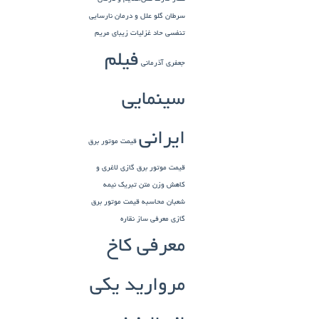
سرطان گلو
علل و درمان نارسایی
تنفسی حاد
غزلیات زیبای مریم
فیلم
جعفری آذرمانی
سینمایی
ایرانی
قیمت موتور برق
قیمت موتور برق گازی
لاغری و
کاهش وزن
متن تبریک نیمه
شعبان
محاسبه قیمت موتور برق
گازی
معرفی ساز نقاره
معرفی کاخ
مروارید یکی