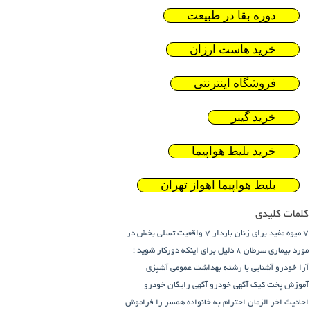
دوره بقا در طبیعت
خرید هاست ارزان
فروشگاه اینترنتی
خرید گینر
خرید بلیط هواپیما
بلیط هواپیما اهواز تهران
کلمات کلیدی
7 میوه مفید برای زنان باردار
7 واقعیت تسلی بخش در
مورد بیماری سرطان
8 دلیل برای اینکه دورکار شوید !
آرا خودرو
آشنایی با رشته بهداشت عمومی
آشپزی
آموزش پخت کیک
آگهی خودرو
آگهی رایگان خودرو
احادیث اخر الزمان
احترام به خانواده همسر را فراموش