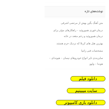
نوشته‌های تازه
متن آهنگ بگین بهش از مرتضی اشرفی
درمان فوری هموروئید – راهکارهای مؤثر برای
درمان هموروئید و زخم مقعد در خانه
بهترین هتل های کربلا که نزدیک حرم هستند
مشخصات فنی زانتیا
سایزبندی تایر انواع خودروهای نیسان – هیوندای –
هوندا – ولوو
دانلود فیلم
سایت میبینیم
دانلود بازی کامیپوتر