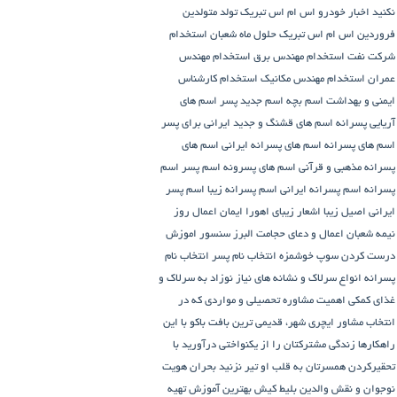
نکنید
اخبار خودرو
اس ام اس تبریک تولد متولدین
فروردین
اس ام اس تبریک حلول ماه شعبان
استخدام
شرکت نفت
استخدام مهندس برق
استخدام مهندس
عمران
استخدام مهندس مکانیک
استخدام کارشناس
ایمنی و بهداشت
اسم بچه
اسم جدید پسر
اسم های
آریایی پسرانه
اسم های قشنگ و جدید ایرانی برای پسر
اسم های پسرانه
اسم های پسرانه ایرانی
اسم های
پسرانه مذهبی و قرآنی
اسم های پسرونه
اسم پسر
اسم
پسرانه
اسم پسرانه ایرانی
اسم پسرانه زیبا
اسم پسر
ایرانی اصیل زیبا
اشعار زیبای اهورا ایمان
اعمال روز
نیمه شعبان
اعمال و دعای حجامت
البرز سنسور
اموزش
درست کردن سوپ خوشمزه
انتخاب نام پسر
انتخاب نام
پسرانه
انواع سرلاک و نشانه های نیاز نوزاد به سرلاک و
غذای کمکی
اهمیت مشاوره تحصیلی و مواردی که در
انتخاب مشاور
ایچری شهر، قدیمی ترین بافت باکو
با این
راهکارها زندگی مشترکتان را از یکنواختی درآورید
با
تحقیرکردن همسرتان به قلب او تیر نزنید
بحران هویت
نوجوان و نقش والدین
بلیط کیش
بهترین آموزش تهیه