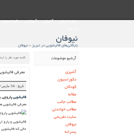
صفحه اصلی
آشپزی
آموزش
دکوراسیون
ورزش
نیوفان
بایگانی‌های قالیشویی در تبریز - نیوفان
آرشیو موضوعات
آشپزی
معرفی قالیشویی
دکوراسیون
تاریخ : 5th مارس 2019
کودکان
مقاله
قالیشویی
پاروچی
و
مطالب جالب
معرفی قالیشویی ها
مطالب خواندنی
سایت تفریحی
قالیشویی و پارو ار
نیوفان
حالی که قالیشویی ا
پسرانه