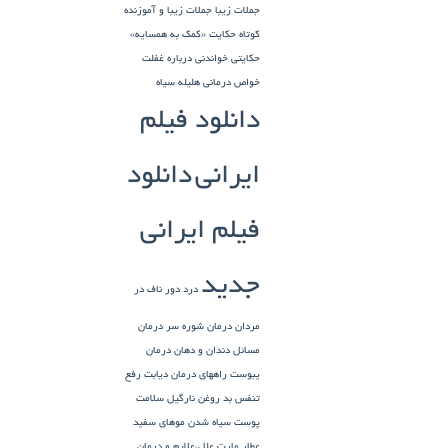
جملات زیبا
جملات زیبا و آموزنده
کوتاه
حکایت «کمک به همسایه»
حکایتی خواندنی درباره غفلت
خواص درمانی هلیله سیاه
دانلود فیلم
ایرانی
دانلود
فیلم ایرانی
جدید
درد دور ناف در
مردان
درمان شوره سر
درمان
مسائل دندان و دهان
درمان
یبوست
راههای درمان دیابت
رفع
تنفس بد
روغن نارگیل
سلامت
پوست
سیاه شدن موهای سفید
عطار مارت
علل،علایم و درمان